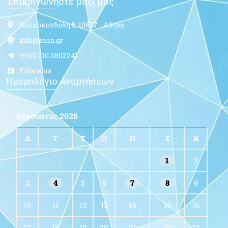
Επικοινωνήστε μαζί μας
Χαλκοκονδύλη 5, 10677 - Αθήνα
info@eaaa.gr
(+30) 210.3802241
Follow us
Ημερολόγιο Αναρτήσεων
Αύγουστος 2026
Δ
Τ
Τ
Π
Π
Σ
Κ
1
2
3
4
5
6
7
8
9
10
11
12
13
14
15
16
17
18
19
20
21
22
23