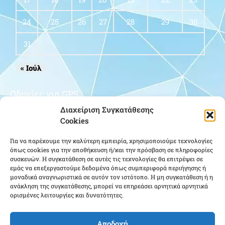
24
25
26
27
28
29
30
31
« Ιούλ
Οδηγίες για GPS
Διαχείριση Συγκατάθεσης
Cookies
Για να παρέχουμε την καλύτερη εμπειρία, χρησιμοποιούμε τεχνολογίες
όπως cookies για την αποθήκευση ή/και την πρόσβαση σε πληροφορίες
συσκευών. Η συγκατάθεση σε αυτές τις τεχνολογίες θα επιτρέψει σε
εμάς να επεξεργαστούμε δεδομένα όπως συμπεριφορά περιήγησης ή
μοναδικά αναγνωριστικά σε αυτόν τον ιστότοπο. Η μη συγκατάθεση ή η
Κάντε κλικ για να αποδεχτείτε cookies
ανάκληση της συγκατάθεσης, μπορεί να επηρεάσει αρνητικά αρνητικά
ορισμένες λειτουργίες και δυνατότητες.
εμπορικής προώθησης και να
ενεργοποιήσετε αυτό το περιεχόμενο
Αποδοχή