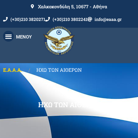
Χαλκοκονδύλη 5, 10677 - Αθήνα
(+30)210 3820271
(+30)210 3802241
info@eaaa.gr
ΜΕΝΟΥ
Ε.Α.Α.Α.
ΗΧΩ ΤΩΝ ΑΙΘΕΡΩΝ
ΗΧΩ ΤΩΝ ΑΙΘΕΡΩΝ