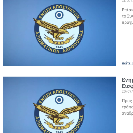
21/07
Επίσκ
το Συ
πραγμ
Δείτε 
Ενημ
Εισφ
20/07
Προς 
τρόπο
αναδρ