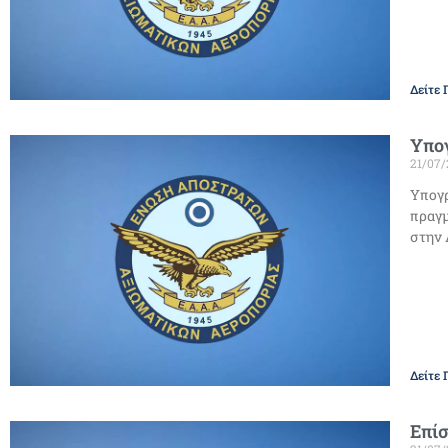
Δείτε 
Υπο
21/07
Υπογρ
πραγμ
στην 
Δείτε 
Επί