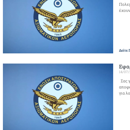
Πολεμ
έχουν
Δείτε 
Εφα
14/07
Σας γ
αποφα
για λ