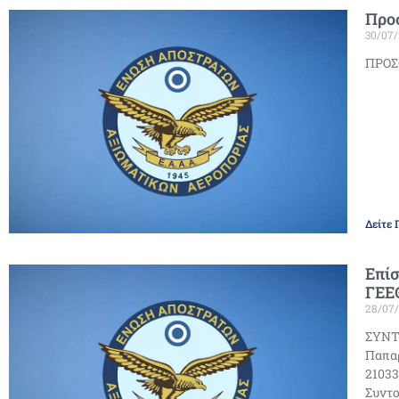
Προ
30/07
ΠΡΟΣ
Δείτε 
Επί
ΓΕΕ
28/07
ΣΥΝΤ
Παπαρ
21033
Συντο