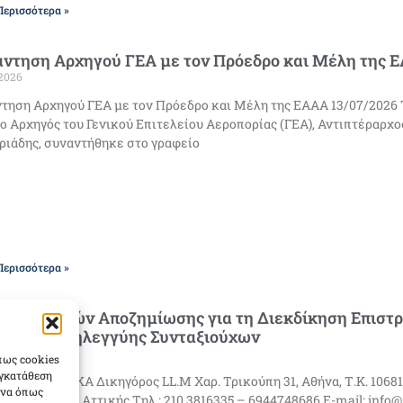
Περισσότερα »
άντηση Αρχηγού ΓΕΑ με τον Πρόεδρο και Μέλη της 
2026
τηση Αρχηγού ΓΕΑ με τον Πρόεδρο και Μέλη της ΕΑΑΑ 13/07/2026 Τ
 ο Αρχηγός του Γενικού Επιτελείου Αεροπορίας (ΓΕΑ), Αντιπτέραρχο
ριάδης, συναντήθηκε στο γραφείο
Περισσότερα »
ηση αγωγών Αποζημίωσης για τη Διεκδίκηση Επιστ
φοράς Αλληλεγγύης Συνταξιούχων
2026
πως cookies
υγκατάθεση
ΙΝΑ Α. ΣΦΗΚΑ Δικηγόρος LL.M Χαρ. Τρικούπη 31, Αθήνα, Τ.Κ. 106
ένα όπως
0170 ΚΕΦΟΔΕ Αττικής Τηλ.: 210 3816335 – 6944748686 E-mail: info