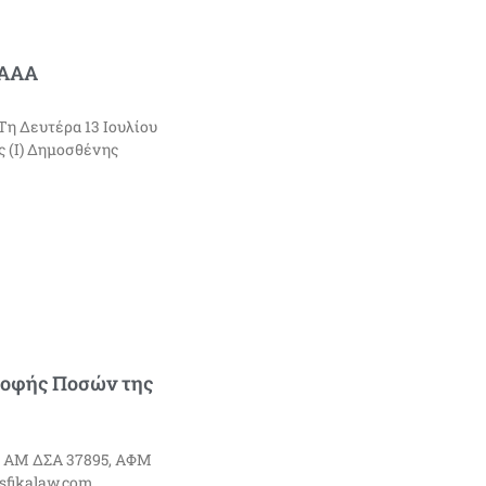
ΕΑΑΑ
η Δευτέρα 13 Ιουλίου
ς (Ι) Δημοσθένης
ροφής Ποσών της
81 ΑΜ ΔΣΑ 37895, ΑΦΜ
@sfikalaw.com