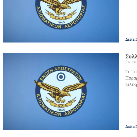
Δείτε 
Συλ
01/08
Το Το
Παραρ
ειλικ
Δείτε 