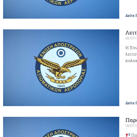
Δείτε 
Λειτ
16/07
Η Ένω
λειτο
καλοκ
Δείτε 
Παρ
15/07/
Πα