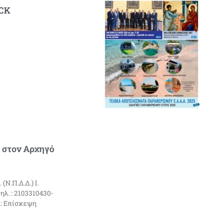
ECK
 στον Αρχηγό
.Π.Δ.Δ.) Ι.
λ. : 2103310430-
Α: Επίσκεψη