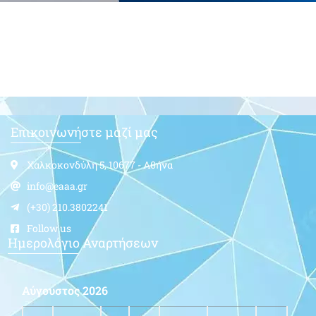
Επικοινωνήστε μαζί μας
Χαλκοκονδύλη 5, 10677 - Αθήνα
info@eaaa.gr
(+30) 210.3802241
Follow us
Ημερολόγιο Αναρτήσεων
Αύγουστος 2026