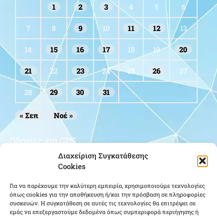
1
2
3
4
5
6
7
8
9
10
11
12
13
14
15
16
17
18
19
20
21
22
23
24
25
26
27
28
29
30
31
« Σεπ
Νοέ »
Οδηγίες για GPS
Διαχείριση Συγκατάθεσης
Cookies
Για να παρέχουμε την καλύτερη εμπειρία, χρησιμοποιούμε τεχνολογίες
όπως cookies για την αποθήκευση ή/και την πρόσβαση σε πληροφορίες
συσκευών. Η συγκατάθεση σε αυτές τις τεχνολογίες θα επιτρέψει σε
εμάς να επεξεργαστούμε δεδομένα όπως συμπεριφορά περιήγησης ή