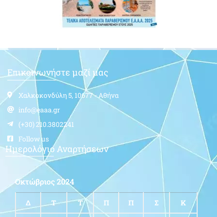
Επικοινωνήστε μαζί μας
Χαλκοκονδύλη 5, 10677 - Αθήνα
info@eaaa.gr
(+30) 210.3802241
Follow us
Ημερολόγιο Αναρτήσεων
Οκτώβριος 2024
Δ
Τ
Τ
Π
Π
Σ
Κ