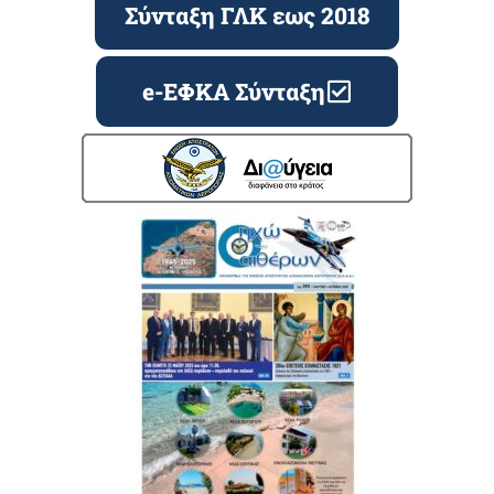
Γεννήθηκε το 1937 στο Μοσχάτο Αττικής και ήταν κάτοικος εν
ζωή Χανίων Κρήτης. Κατατάχθηκε στις τάξεις της Π.Α. (Σ.Τ.Υ.Α.
9η) το 1957 και αποστρατεύτηκε το 1987. Η εξόδιος ακολουθία
πραγματοποιήθηκε
Δείτε Περισσότερα »
Λειτουργία Βόρειας Πύλης Εισόδου ΝΙΜΤΣ
26/01/2024
Σας γνωρίζουμε ότι από 23 Ιανουαρίου 2024 άνοιξε η είσοδος και