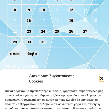
ζωή Ηρακλείου Κρήτης. Κατατάχθηκε στις τάξεις της Π.Α. (Σ.Α.
32η) το 1958 και αποστρατεύτηκε το 1985. Η εξόδιος ακολουθία
πραγματοποιήθηκε
Δείτε Περισσότερα »
Διαχείριση Συγκατάθεσης
Cookies
Για να παρέχουμε την καλύτερη εμπειρία, χρησιμοποιούμε τεχνολογίες
ΑΝΑΒΟΛΗ ΑΙΜΟΔΟΣΙΑΣ ΕΑΑΑ ΣΤΗΝ ΑΘΗΝΑ
όπως cookies για την αποθήκευση ή/και την πρόσβαση σε πληροφορίες
24/01/2024
συσκευών. Η συγκατάθεση σε αυτές τις τεχνολογίες θα επιτρέψει σε
εμάς να επεξεργαστούμε δεδομένα όπως συμπεριφορά περιήγησης ή
Αγαπητοί Συνάδελφοι, Συναδέλφισσες, Σας ανακοινώνουμε ότι η
μοναδικά αναγνωριστικά σε αυτόν τον ιστότοπο. Η μη συγκατάθεση ή η