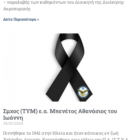
– παραλαβής των καθηκόντων του Διοικητή της Διοίκησης
Αεροπορικής
Δείτε Περισσότερα »
Σμχος (ΤΥΜ) ε.α. Μπενέτος Αθανάσιος του
Ιωάννη
29/01/2024
Γεννήθηκε το 1941 στην Ηλεία και ήταν κάτοικος εν ζωή
Χαλάνδρι Αττικής. Κατατάχθηκε στις τάξεις της Π.Α. (Σ.Τ.Υ.Α.