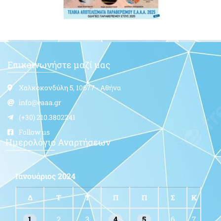
εφεξής θα είναι δυνατή η είσοδος – έξοδος πεζών από τη Βόρεια
Πύλη του Νοσοκομείου (Πάρκο Ελευθερίας – έξοδος
Δείτε Περισσότερα »
Ταξχος (ΙΓΥ) ε.α. Κοσμαδάκης Γεώργιος του
Ιωάννη
25/01/2024
Γεννήθηκε το 1937 στο Ηράκλειο Κρήτης και ήταν κάτοικος εν