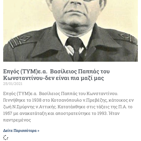
Επγός (ΤΥΜ)ε.α. Βασίλειος Παππάς του
Κωνσταντίνου-δεν είναι πια μαζί μας
25/01/2021
Επγός (ΤΥΜ)ε.α. Βασίλειος Παππάς του Κωνσταντίνου.
Γεννήθηκε το 1938 στο Κοτσανόπουλο ν.Πρεβέζης, κάτοικος εν
ζωή Ν.Σμύρνης ν.Αττικής. Κατατάχθηκε στις τάξεις της Π.Α. το
1957 με ανακατάταξη και αποστρατεύτηκε το 1993. Ήταν
παντρεμένος
Δείτε Περισσότερα »