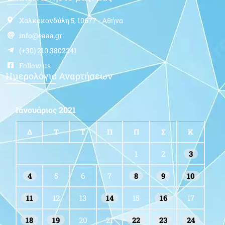
Χαλκοκονδύλη 5, 10677 - Αθήνα
info@eaaa.gr
(+30) 210.3802241
Follow us
Ημερολόγιο Αναρτήσεων
Ιανουάριος 2021
Δ
Τ
Τ
Π
Π
Σ
Κ
1
2
3
4
5
6
7
8
9
10
11
12
13
14
15
16
17
18
19
20
21
22
23
24