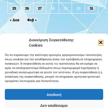
25
26
27
28
29
30
31
« Δεκ
Φεβ »
Οδηγίες για GPS
Διαχείριση Συγκατάθεσης
Cookies
Για να παρέχουμε την καλύτερη εμπειρία, χρησιμοποιούμε τεχνολογίες
όπως cookies για την αποθήκευση ή/και την πρόσβαση σε πληροφορίες
συσκευών. Η συγκατάθεση σε αυτές τις τεχνολογίες θα επιτρέψει σε
εμάς να επεξεργαστούμε δεδομένα όπως συμπεριφορά περιήγησης ή
μοναδικά αναγνωριστικά σε αυτόν τον ιστότοπο. Η μη συγκατάθεση ή η
Κάντε κλικ για να αποδεχτείτε cookies
ανάκληση της συγκατάθεσης, μπορεί να επηρεάσει αρνητικά αρνητικά
ορισμένες λειτουργίες και δυνατότητες.
εμπορικής προώθησης και να
ενεργοποιήσετε αυτό το περιεχόμενο
Αποδοχή
Δεν αποδέχομαι