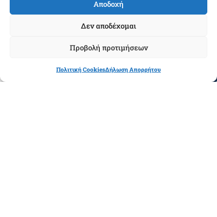
Αποδοχή
Δείτε Περισσότερα »
Δεν αποδέχομαι
Προβολή προτιμήσεων
Πολιτική Cookies
Δήλωση Απορρήτου
ΝΙΜΤΣ-Κρατήσεις
03/06/2022
Αγαπητοί συνάδελφοι/σσες & Ορφανικά Μέλη, Για άλλη μια φορά
η αλήθεια θυσιάζεται στο βωμό της αγωνιώδους προσπάθειας
κάποιων να προβληθούν ως θεματοφύλακες των συμφερόντων
των αποστράτων στοχοποιώντας παράλληλα την ΕΑΑΑ