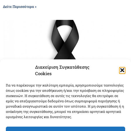
Δείτε Περισσότερα »
Διαχείριση Συγκατάθεσης
Cookies
Για να παρέχουμε την καλύτερη εμπειρία, χρησιμοποιούμε τεχνολογίες
όπως cookies για την αποθήκευση ή/και την πρόσβαση σε πληροφορίες
Σγος (ΤΜΜ) ε.α. Πολίτης Ιωάννης του Δημητρίου.
συσκευών. Η συγκατάθεση σε αυτές τις τεχνολογίες θα επιτρέψει σε
05/06/2022
εμάς να επεξεργαστούμε δεδομένα όπως συμπεριφορά περιήγησης ή
μοναδικά αναγνωριστικά σε αυτόν τον ιστότοπο. Η μη συγκατάθεση ή η
Γεννήθηκε στη Θεσσαλονίκη το 1961 και ήταν κάτοικος εν ζωή
ανάκληση της συγκατάθεσης, μπορεί να επηρεάσει αρνητικά αρνητικά
Θεσσαλονίκης. Απεβίωσε την 04-06-2022 και η εξόδιος
ορισμένες λειτουργίες και δυνατότητες.
ακολουθία θα τελεσθεί την Δευτέρα 6/06/2022 και ώρα 10.00
στον Ιερό Ναό Μεταμόρφωσης