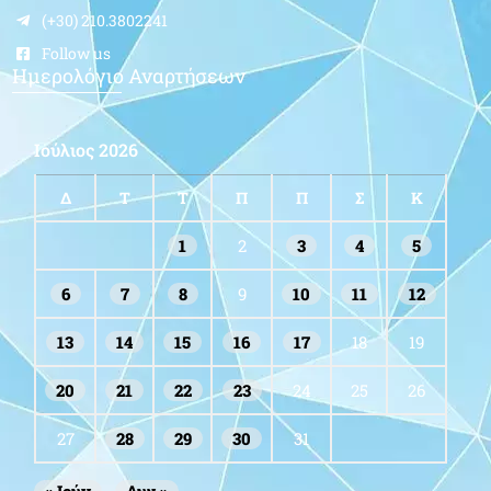
(+30) 210.3802241
Follow us
Ημερολόγιο Αναρτήσεων
Ιούλιος 2026
Δ
Τ
Τ
Π
Π
Σ
Κ
1
2
3
4
5
6
7
8
9
10
11
12
13
14
15
16
17
18
19
20
21
22
23
24
25
26
27
28
29
30
31