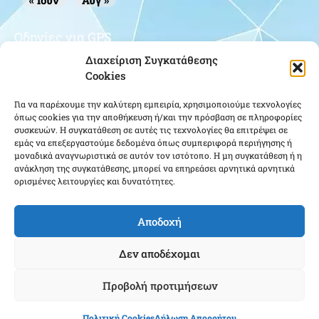
« Ιούν
Αυγ »
Οδηγίες για GPS
Διαχείριση Συγκατάθεσης
Cookies
Για να παρέχουμε την καλύτερη εμπειρία, χρησιμοποιούμε τεχνολογίες
όπως cookies για την αποθήκευση ή/και την πρόσβαση σε πληροφορίες
συσκευών. Η συγκατάθεση σε αυτές τις τεχνολογίες θα επιτρέψει σε
εμάς να επεξεργαστούμε δεδομένα όπως συμπεριφορά περιήγησης ή
μοναδικά αναγνωριστικά σε αυτόν τον ιστότοπο. Η μη συγκατάθεση ή η
Κάντε κλικ για να αποδεχτείτε cookies
ανάκληση της συγκατάθεσης, μπορεί να επηρεάσει αρνητικά αρνητικά
εμπορικής προώθησης και να
ορισμένες λειτουργίες και δυνατότητες.
ενεργοποιήσετε αυτό το περιεχόμενο
Αποδοχή
Δεν αποδέχομαι
Προβολή προτιμήσεων
Ένωση Αποστράτων Αξιωματικών Αεροπορίας ΕΑΑΑ - Copyright © 2026 |
Πολιτική Cookies
Δήλωση Απορρήτου