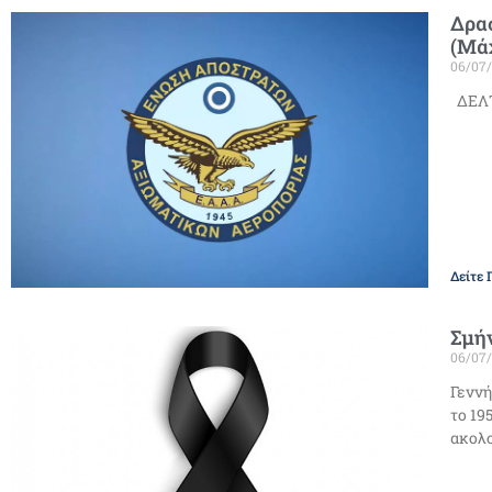
Δρα
(Μάχ
06/07
ΔΕΛΤ
Δείτε 
Σμήν
06/07
Γεννή
το 19
ακολο