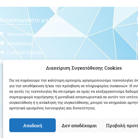
Επικοινωνήστε μαζί μας
Χαλκοκονδύλη 5, 10677 - Αθήνα
info@eaaa.gr
(+30) 210.3802241
Follow us
Διαχείριση Συγκατάθεσης Cookies
Για να παρέχουμε την καλύτερη εμπειρία, χρησιμοποιούμε τεχνολογίες ό
για την αποθήκευση ή/και την πρόσβαση σε πληροφορίες συσκευών. Η σ
σε αυτές τις τεχνολογίες θα επιτρέψει σε εμάς να επεξεργαστούμε δεδομ
συμπεριφορά περιήγησης ή μοναδικά αναγνωριστικά σε αυτόν τον ιστότο
συγκατάθεση ή η ανάκληση της συγκατάθεσης, μπορεί να επηρεάσει αρνητ
αρνητικά ορισμένες λειτουργίες και δυνατότητες.
Αποδοχή
Δεν αποδέχομαι
Προβολή προτ