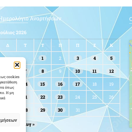
Ημερολόγιο Αναρτήσεων
Ο
Ιούλιος 2026
Δ
Τ
Τ
Π
Π
Σ
Κ
1
2
3
4
5
6
7
8
9
10
11
12
πως cookies
υγκατάθεση
13
14
15
16
17
18
19
ένα όπως
πο. Η μη
20
21
22
23
24
25
26
ικά
27
28
29
30
31
ιμήσεων
« Ιούν
Αυγ »