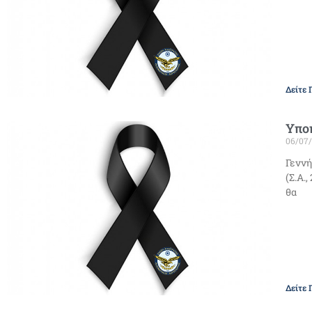
Δείτε 
Υποπ
06/07
Γεννή
(Σ.Α.
θα
Δείτε 