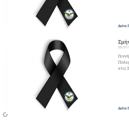
Δείτε 
Σμήν
06/07
Γεννή
Πολεμ
στις 
Δείτε 