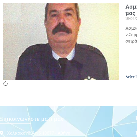
Ασμχ
μας
15/06/
Ασμχο
ν.Σερ
σειρά
Δείτε 
Επικοινωνήστε μαζί μας
Χαλκοκονδύλη 5, 10677 - Αθήνα