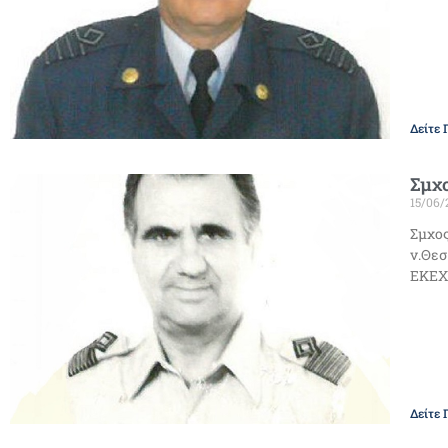
Δείτε 
Σμχο
15/06/
Σμχος
ν.Θεσ
ΕΚΕΧ 
Δείτε 