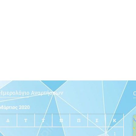
Ημερολόγιο Αναρτήσεων
Ο
Μάρτιος 2020
Δ
Τ
Τ
Π
Π
Σ
Κ
1