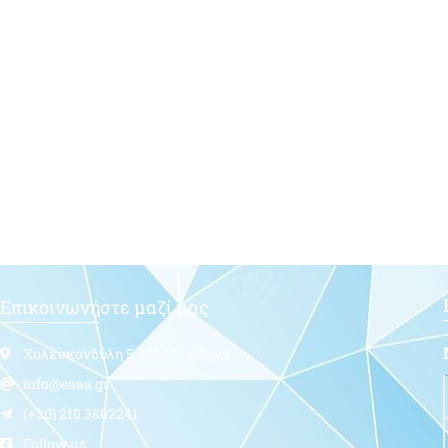
Επικοινωνήστε μαζί μας
Χαλκοκονδύλη 5, 10677 - Αθήνα
info@eaaa.gr
(+30) 210.3802241
Follow us