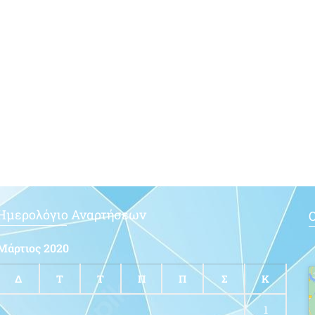
Ημερολόγιο Αναρτήσεων
Ο
Μάρτιος 2020
Δ
Τ
Τ
Π
Π
Σ
Κ
1