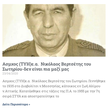
Ασμχος (ΤΥΗ)ε.α. Νικόλαος Βερτσέτης του
Σωτηρίου-δεν είναι πια μαζί μας
23/04/2020
Ασμχος (ΤΥΗ)ε.α. Νικόλαος Βερτσέτης του Σωτηρίου. Γεννήθηκε
το 1935 στο Διαβολίτσι ν.Μεσσηνίας, κάτοικος εν ζωή Αλίμου
ν.Αττικής. Κατατάχθηκε στις τάξεις της Π.Α. το 1955 με την 7η
σειρά ΣΤΥΑ και αποστρατεύτηκε το
Δείτε Περισσότερα »