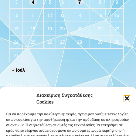
3
4
5
6
7
8
9
10
11
12
13
14
15
16
17
18
19
20
21
22
23
24
25
26
27
28
29
30
31
« Ιούλ
Οδηγίες για GPS
Διαχείριση Συγκατάθεσης
Cookies
Για να παρέχουμε την καλύτερη εμπειρία, χρησιμοποιούμε τεχνολογίες
όπως cookies για την αποθήκευση ή/και την πρόσβαση σε πληροφορίες
συσκευών. Η συγκατάθεση σε αυτές τις τεχνολογίες θα επιτρέψει σε
εμάς να επεξεργαστούμε δεδομένα όπως συμπεριφορά περιήγησης ή
μοναδικά αναγνωριστικά σε αυτόν τον ιστότοπο. Η μη συγκατάθεση ή η