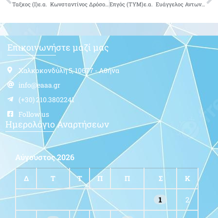
Ταξχος (Ι)ε.α. Κωνσταντίνος Δρόσος του Δημητρίου-δεν είναι πια μαζί μας
Επγός (ΤΥΜ)ε.α. Ευάγγελος Αντωνίου του Γεωργίου-δεν είναι πια μαζί μας
Επικοινωνήστε μαζί μας
Χαλκοκονδύλη 5, 10677 - Αθήνα
info@eaaa.gr
(+30) 210.3802241
Follow us
Ημερολόγιο Αναρτήσεων
Αύγουστος 2026
Δ
Τ
Τ
Π
Π
Σ
Κ
1
2