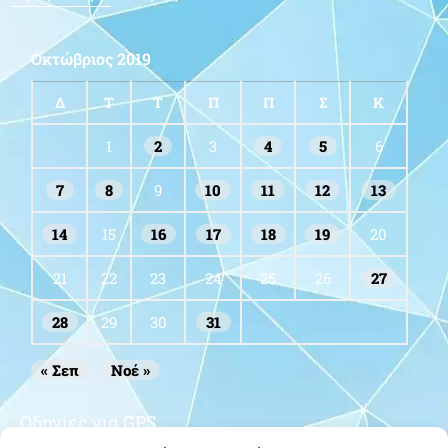
Οκτώβριος 2019
Δ
Τ
Τ
Π
Π
Σ
Κ
1
2
3
4
5
6
7
8
9
10
11
12
13
14
15
16
17
18
19
20
21
22
23
24
25
26
27
28
29
30
31
« Σεπ
Νοέ »
Οδηγίες για GPS