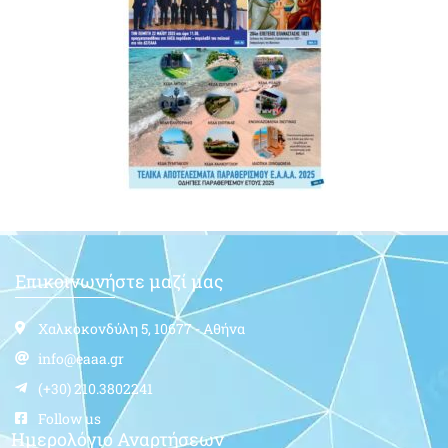
Επικοινωνήστε μαζί μας
Χαλκοκονδύλη 5, 10677 - Αθήνα
info@eaaa.gr
(+30) 210.3802241
Follow us
Ημερολόγιο Αναρτήσεων