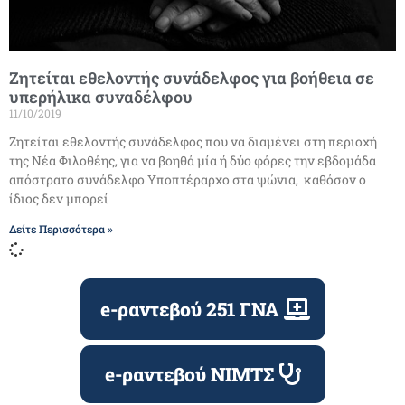
Ζητείται εθελοντής συνάδελφος για βοήθεια σε
υπερήλικα συναδέλφου
11/10/2019
Ζητείται εθελοντής συνάδελφος που να διαμένει στη περιοχή
της Νέα Φιλοθέης, για να βοηθά μία ή δύο φόρες την εβδομάδα
απόστρατο συνάδελφο Υποπτέραρχο στα ψώνια, καθόσον ο
ίδιος δεν μπορεί
Δείτε Περισσότερα »
e-ραντεβού 251 ΓΝΑ
e-ραντεβού ΝΙΜΤΣ