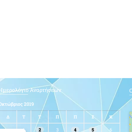
Ημερολόγιο Αναρτήσεων
Ο
Οκτώβριος 2019
Δ
Τ
Τ
Π
Π
Σ
Κ
1
2
3
4
5
6