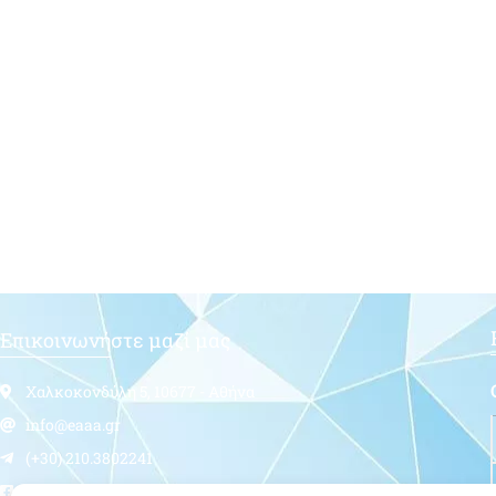
Επικοινωνήστε μαζί μας
Χαλκοκονδύλη 5, 10677 - Αθήνα
info@eaaa.gr
(+30) 210.3802241
Follow us