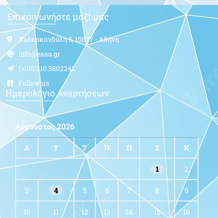
Επικοινωνήστε μαζί μας
Χαλκοκονδύλη 5, 10677 - Αθήνα
info@eaaa.gr
(+30) 210.3802241
Follow us
Ημερολόγιο Αναρτήσεων
Αύγουστος 2026
Δ
Τ
Τ
Π
Π
Σ
Κ
1
2
3
4
5
6
7
8
9
10
11
12
13
14
15
16