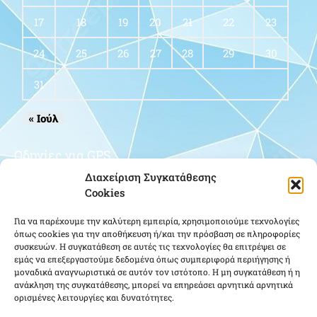
17
18
19
20
21
22
23
24
25
26
27
28
29
30
31
« Ιούλ
Οδηγίες για GPS
Διαχείριση Συγκατάθεσης
Cookies
Για να παρέχουμε την καλύτερη εμπειρία, χρησιμοποιούμε τεχνολογίες
όπως cookies για την αποθήκευση ή/και την πρόσβαση σε πληροφορίες
συσκευών. Η συγκατάθεση σε αυτές τις τεχνολογίες θα επιτρέψει σε
εμάς να επεξεργαστούμε δεδομένα όπως συμπεριφορά περιήγησης ή
μοναδικά αναγνωριστικά σε αυτόν τον ιστότοπο. Η μη συγκατάθεση ή η
Κάντε κλικ για να αποδεχτείτε cookies
ανάκληση της συγκατάθεσης, μπορεί να επηρεάσει αρνητικά αρνητικά
ορισμένες λειτουργίες και δυνατότητες.
εμπορικής προώθησης και να
ενεργοποιήσετε αυτό το περιεχόμενο