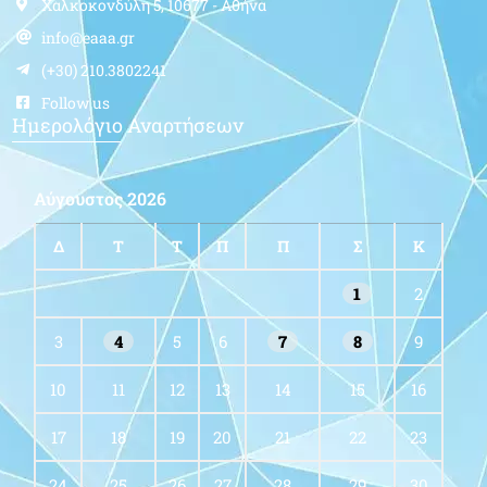
Χαλκοκονδύλη 5, 10677 - Αθήνα
info@eaaa.gr
(+30) 210.3802241
Follow us
Ημερολόγιο Αναρτήσεων
Αύγουστος 2026
Δ
Τ
Τ
Π
Π
Σ
Κ
1
2
3
4
5
6
7
8
9
10
11
12
13
14
15
16
17
18
19
20
21
22
23
24
25
26
27
28
29
30