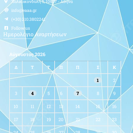
Χαλκοκονδύλη 5, 10677 - Αθήνα
info@eaaa.gr
(+30) 210.3802241
Follow us
Ημερολόγιο Αναρτήσεων
Αύγουστος 2026
Δ
Τ
Τ
Π
Π
Σ
Κ
1
2
3
4
5
6
7
8
9
10
11
12
13
14
15
16
17
18
19
20
21
22
23
24
25
26
27
28
29
30