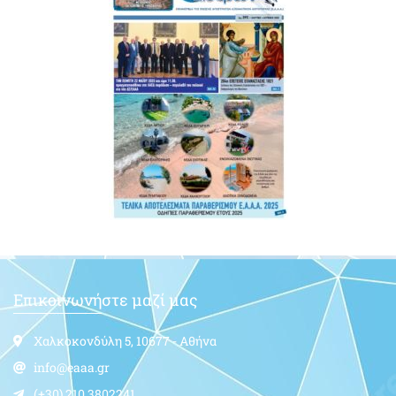
Επικοινωνήστε μαζί μας
Χαλκοκονδύλη 5, 10677 - Αθήνα
info@eaaa.gr
(+30) 210.3802241