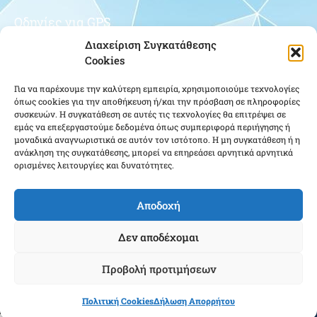
Οδηγίες για GPS
Διαχείριση Συγκατάθεσης
Cookies
Για να παρέχουμε την καλύτερη εμπειρία, χρησιμοποιούμε τεχνολογίες
όπως cookies για την αποθήκευση ή/και την πρόσβαση σε πληροφορίες
συσκευών. Η συγκατάθεση σε αυτές τις τεχνολογίες θα επιτρέψει σε
εμάς να επεξεργαστούμε δεδομένα όπως συμπεριφορά περιήγησης ή
μοναδικά αναγνωριστικά σε αυτόν τον ιστότοπο. Η μη συγκατάθεση ή η
Κάντε κλικ για να αποδεχτείτε cookies
ανάκληση της συγκατάθεσης, μπορεί να επηρεάσει αρνητικά αρνητικά
εμπορικής προώθησης και να
ορισμένες λειτουργίες και δυνατότητες.
ενεργοποιήσετε αυτό το περιεχόμενο
Αποδοχή
Δεν αποδέχομαι
Προβολή προτιμήσεων
Ένωση Αποστράτων Αξιωματικών Αεροπορίας ΕΑΑΑ - Copyright © 2025 |
Πολιτική Cookies
Δήλωση Απορρήτου
Cloudmanager.gr
Powered & Created by