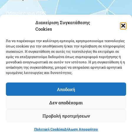
Οδηγίες για GPS
Διαχείριση Συγκατάθεσης
Cookies
Για να παρέχουμε την καλύτερη εμπειρία, χρησιμοποιούμε τεχνολογίες
όπως cookies για την αποθήκευση ή/και την πρόσβαση σε πληροφορίες
συσκευών. Η συγκατάθεση σε αυτές τις τεχνολογίες θα επιτρέψει σε
εμάς να επεξεργαστούμε δεδομένα όπως συμπεριφορά περιήγησης ή
μοναδικά αναγνωριστικά σε αυτόν τον ιστότοπο. Η μη συγκατάθεση ή η
Κάντε κλικ για να αποδεχτείτε cookies
ανάκληση της συγκατάθεσης, μπορεί να επηρεάσει αρνητικά αρνητικά
ορισμένες λειτουργίες και δυνατότητες.
εμπορικής προώθησης και να
ενεργοποιήσετε αυτό το περιεχόμενο
Αποδοχή
Δεν αποδέχομαι
Προβολή προτιμήσεων
Ένωση Αποστράτων Αξιωματικών Αεροπορίας ΕΑΑΑ - Copyright © 2025 |
Πολιτική Cookies
Δήλωση Απορρήτου
Cloudmanager.gr
Powered & Created by