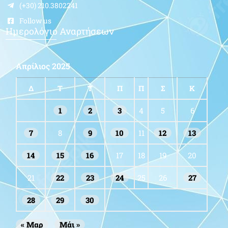
(+30) 210.3802241
Follow us
Ημερολόγιο Αναρτήσεων
Απρίλιος 2025
Δ
Τ
Τ
Π
Π
Σ
Κ
1
2
3
4
5
6
7
8
9
10
11
12
13
14
15
16
17
18
19
20
21
22
23
24
25
26
27
28
29
30
« Μαρ
Μάι »