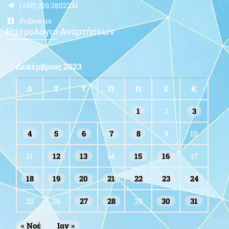
(+30) 210.3802241
Follow us
Ημερολόγιο Αναρτήσεων
Δεκέμβριος 2023
Δ
Τ
Τ
Π
Π
Σ
Κ
1
2
3
4
5
6
7
8
9
10
11
12
13
14
15
16
17
18
19
20
21
22
23
24
25
26
27
28
29
30
31
« Νοέ
Ιαν »