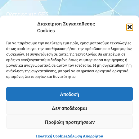
Οδηγίες για GPS
Διαχείριση Συγκατάθεσης
Cookies
Για να παρέχουμε την καλύτερη εμπειρία, χρησιμοποιούμε τεχνολογίες
όπως cookies για την αποθήκευση ή/και την πρόσβαση σε πληροφορίες
συσκευών. Η συγκατάθεση σε αυτές τις τεχνολογίες θα επιτρέψει σε
εμάς να επεξεργαστούμε δεδομένα όπως συμπεριφορά περιήγησης ή
μοναδικά αναγνωριστικά σε αυτόν τον ιστότοπο. Η μη συγκατάθεση ή η
Κάντε κλικ για να αποδεχτείτε cookies
ανάκληση της συγκατάθεσης, μπορεί να επηρεάσει αρνητικά αρνητικά
ορισμένες λειτουργίες και δυνατότητες.
εμπορικής προώθησης και να
ενεργοποιήσετε αυτό το περιεχόμενο
Αποδοχή
Δεν αποδέχομαι
Προβολή προτιμήσεων
Ένωση Αποστράτων Αξιωματικών Αεροπορίας ΕΑΑΑ - Copyright © 2023 |
Πολιτική Cookies
Δήλωση Απορρήτου
Cloudmanager.gr
Powered & Created by