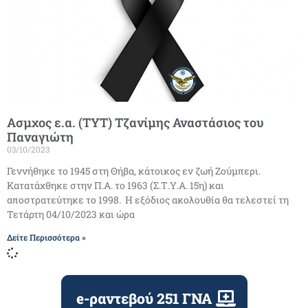
Ασμχος ε.α. (ΤΥΤ) Τζανίμης Αναστάσιος του
Παναγιώτη
03/10/2023
Γεννήθηκε το 1945 στη Θήβα, κάτοικος εν ζωή Ζούμπερι.
Κατατάχθηκε στην Π.Α. το 1963 (Σ.Τ.Υ.Α. 15η) και
αποστρατεύτηκε το 1998. Η εξόδιος ακολουθία θα τελεστεί τη
Τετάρτη 04/10/2023 και ώρα
Δείτε Περισσότερα »
e-ραντεβού 251 ΓΝΑ