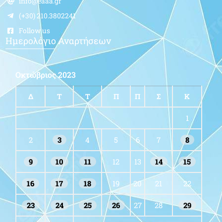
info@eaaa.gr
(+30) 210.3802241
Follow us
Ημερολόγιο Αναρτήσεων
Οκτώβριος 2023
Δ
Τ
Τ
Π
Π
Σ
Κ
1
2
3
4
5
6
7
8
9
10
11
12
13
14
15
16
17
18
19
20
21
22
23
24
25
26
27
28
29