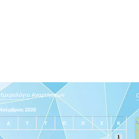
Ημερολόγιο Αναρτήσεων
Ο
Νοέμβριος 2020
Δ
Τ
Τ
Π
Π
Σ
Κ
1