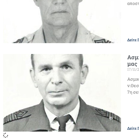
αποσ
Δείτε 
Ασμχ
μας
17/11/
Ασμχο
ν.Θεσ
7η σε
Δείτε 