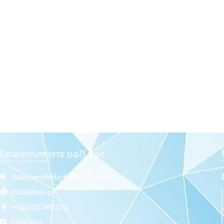
Επικοινωνήστε μαζί μας
Χαλκοκονδύλη 5, 10677 - Αθήνα
info@eaaa.gr
(+30) 210.3802241
Follow us