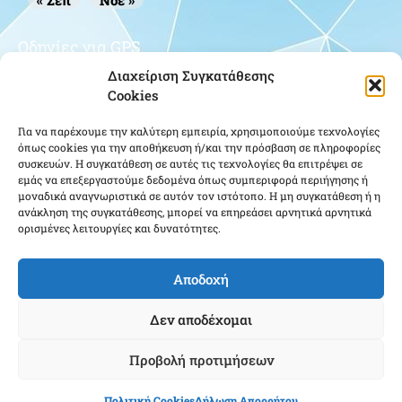
« Σεπ
Νοέ »
Οδηγίες για GPS
Διαχείριση Συγκατάθεσης
Cookies
Για να παρέχουμε την καλύτερη εμπειρία, χρησιμοποιούμε τεχνολογίες
όπως cookies για την αποθήκευση ή/και την πρόσβαση σε πληροφορίες
συσκευών. Η συγκατάθεση σε αυτές τις τεχνολογίες θα επιτρέψει σε
εμάς να επεξεργαστούμε δεδομένα όπως συμπεριφορά περιήγησης ή
μοναδικά αναγνωριστικά σε αυτόν τον ιστότοπο. Η μη συγκατάθεση ή η
Κάντε κλικ για να αποδεχτείτε cookies
ανάκληση της συγκατάθεσης, μπορεί να επηρεάσει αρνητικά αρνητικά
εμπορικής προώθησης και να
ορισμένες λειτουργίες και δυνατότητες.
ενεργοποιήσετε αυτό το περιεχόμενο
Αποδοχή
Δεν αποδέχομαι
Προβολή προτιμήσεων
Ένωση Αποστράτων Αξιωματικών Αεροπορίας ΕΑΑΑ - Copyright © 2020 |
Πολιτική Cookies
Δήλωση Απορρήτου