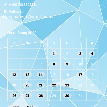
(+30) 210.3802241
Follow us
Ημερολόγιο Αναρτήσεων
Οκτώβριος 2020
Δ
Τ
Τ
Π
Π
Σ
Κ
1
2
3
4
5
6
7
8
9
10
11
12
13
14
15
16
17
18
19
20
21
22
23
24
25
26
27
28
29
30
31