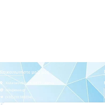
Επικοινωνήστε μαζί μας
Χαλκοκονδύλη 5, 10677 - Αθήνα
info@eaaa.gr
(+30) 210.3802241
Follow us