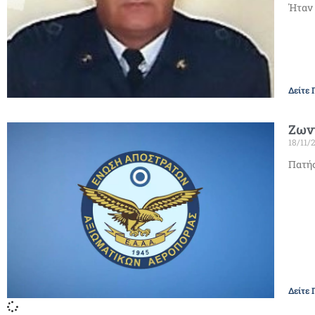
Ήταν 
Δείτε 
Ζων
18/11/
Πατήσ
Δείτε 