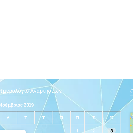
Ημερολόγιο Αναρτήσεων
Ο
Νοέμβριος 2019
Δ
Τ
Τ
Π
Π
Σ
Κ
1
2
3