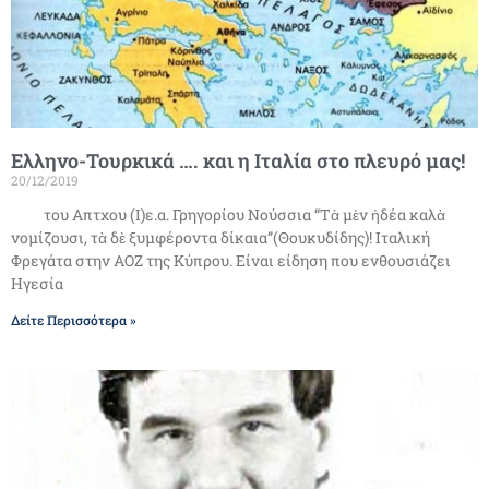
Ελληνο-Τουρκικά …. και η Ιταλία στο πλευρό μας!
20/12/2019
του Απτχου (Ι)ε.α. Γρηγορίου Νούσσια “Tὰ μὲν ἡδέα καλὰ
νομίζουσι, τὰ δὲ ξυμφέροντα δίκαια”(Θουκυδίδης)! Ιταλική
Φρεγάτα στην ΑΟΖ της Κύπρου. Είναι είδηση που ενθουσιάζει
Ηγεσία
Δείτε Περισσότερα »