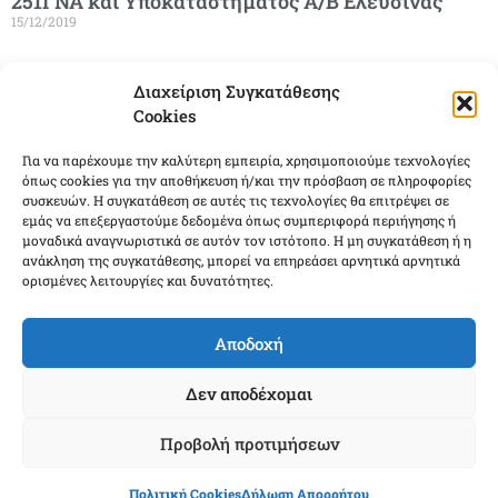
251ΓΝΑ και Υποκαταστήματος Α/Β Ελευσίνας
15/12/2019
Δείτε Περισσότερα »
Διαχείριση Συγκατάθεσης
Cookies
Για να παρέχουμε την καλύτερη εμπειρία, χρησιμοποιούμε τεχνολογίες
όπως cookies για την αποθήκευση ή/και την πρόσβαση σε πληροφορίες
συσκευών. Η συγκατάθεση σε αυτές τις τεχνολογίες θα επιτρέψει σε
εμάς να επεξεργαστούμε δεδομένα όπως συμπεριφορά περιήγησης ή
μοναδικά αναγνωριστικά σε αυτόν τον ιστότοπο. Η μη συγκατάθεση ή η
ανάκληση της συγκατάθεσης, μπορεί να επηρεάσει αρνητικά αρνητικά
ορισμένες λειτουργίες και δυνατότητες.
Αποδοχή
Δεν αποδέχομαι
Σγός (ΤΥΟ)ε.α. Πολυχρόνης Χαλκίδης του Σάββα-
δεν είναι πια μαζί μας
15/12/2019
Προβολή προτιμήσεων
Σγός (ΤΥΟ)ε.α. Πολυχρόνης Χαλκίδης του Σάββα. Γεννήθηκε το
Πολιτική Cookies
Δήλωση Απορρήτου