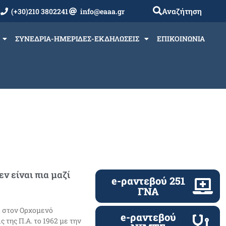
Αναζήτηση
(+30)210 3802241
info@eaaa.gr
ΣΥΝΕΔΡΙΑ-ΗΜΕΡΙΔΕΣ-ΕΚΔΗΛΩΣΕΙΣ
ΕΠΙΚΟΙΝΩΝΙΑ
ν είναι πια μαζί
e-ραντεβού 251
ΓΝΑ
2 στον Ορχομενό
e-ραντεβού
 της Π.Α. το 1962 με την