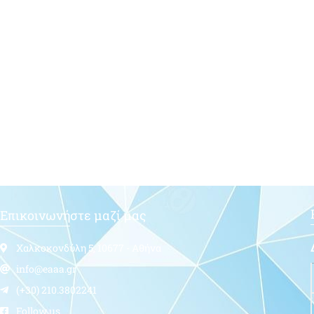
Επικοινωνήστε μαζί μας
Χαλκοκονδύλη 5, 10677 - Αθήνα
info@eaaa.gr
(+30) 210.3802241
Follow us