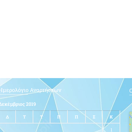
Ημερολόγιο Αναρτήσεων
Ο
Δεκέμβριος 2019
Δ
Τ
Τ
Π
Π
Σ
Κ
1