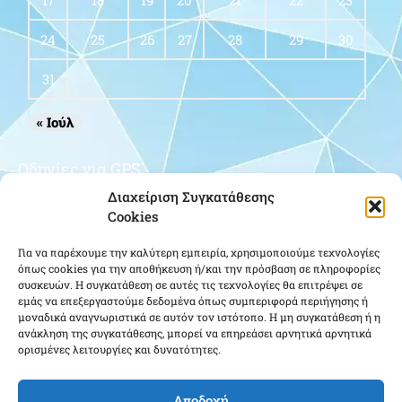
17
18
19
20
21
22
23
24
25
26
27
28
29
30
31
« Ιούλ
Οδηγίες για GPS
Διαχείριση Συγκατάθεσης
Cookies
Για να παρέχουμε την καλύτερη εμπειρία, χρησιμοποιούμε τεχνολογίες
όπως cookies για την αποθήκευση ή/και την πρόσβαση σε πληροφορίες
συσκευών. Η συγκατάθεση σε αυτές τις τεχνολογίες θα επιτρέψει σε
εμάς να επεξεργαστούμε δεδομένα όπως συμπεριφορά περιήγησης ή
μοναδικά αναγνωριστικά σε αυτόν τον ιστότοπο. Η μη συγκατάθεση ή η
Κάντε κλικ για να αποδεχτείτε cookies
ανάκληση της συγκατάθεσης, μπορεί να επηρεάσει αρνητικά αρνητικά
ορισμένες λειτουργίες και δυνατότητες.
εμπορικής προώθησης και να
ενεργοποιήσετε αυτό το περιεχόμενο
Αποδοχή