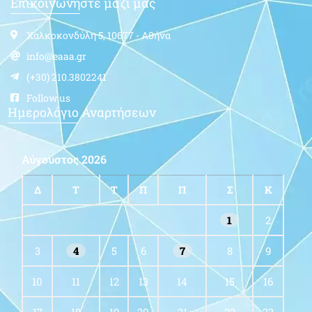
Επικοινωνήστε μαζί μας
Χαλκοκονδύλη 5, 10677 - Αθήνα
info@eaaa.gr
(+30) 210.3802241
Follow us
Ημερολόγιο Αναρτήσεων
Αύγουστος 2026
Δ
Τ
Τ
Π
Π
Σ
Κ
1
2
3
4
5
6
7
8
9
10
11
12
13
14
15
16