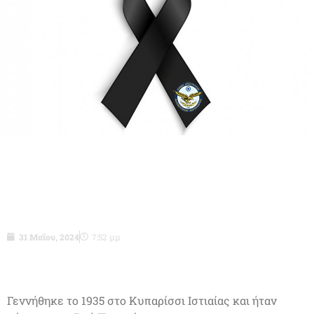
Ταξχος (Ι) ε.α. Τρεμούλης Δημήτριος
του Ιωάννη
31 Μαΐου, 2024
7:52 μμ
Γεννήθηκε το 1935 στο Κυπαρίσσι Ιστιαίας και ήταν