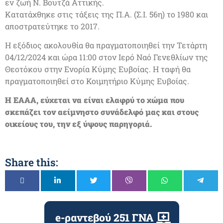
εν ζωή Ν. Βουτζά Αττικής.
Κατατάχθηκε στις τάξεις της Π.Α. (Σ.Ι. 56η) το 1980 και
αποστρατεύτηκε το 2017.
H εξόδιος ακολουθία θα πραγματοποιηθεί την Τετάρτη
04/12/2024 και ώρα 11:00 στον Ιερό Ναό Γενεθλίων της
Θεοτόκου στην Ενορία Κύμης Ευβοίας. Η ταφή θα
πραγματοποιηθεί στο Κοιμητήριο Κύμης Ευβοίας.
Η ΕΑΑΑ, εύχεται να είναι ελαφρύ το χώμα που
σκεπάζει τον αείμνηστο συνάδελφό μας και στους
οικείους του, την εξ ύψους παρηγοριά.
Share this:
e-ραντεβού 251 ΓΝΑ