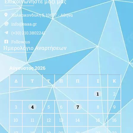
Επικοινωνήστε μαζί μας
Χαλκοκονδύλη 5, 10677 - Αθήνα
info@eaaa.gr
(+30) 210.3802241
Follow us
Ημερολόγιο Αναρτήσεων
Αύγουστος 2026
Δ
Τ
Τ
Π
Π
Σ
Κ
1
2
3
4
5
6
7
8
9
10
11
12
13
14
15
16