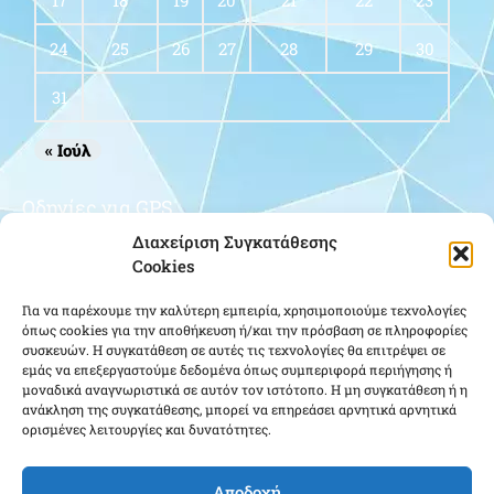
17
18
19
20
21
22
23
24
25
26
27
28
29
30
31
« Ιούλ
Οδηγίες για GPS
Διαχείριση Συγκατάθεσης
Cookies
Για να παρέχουμε την καλύτερη εμπειρία, χρησιμοποιούμε τεχνολογίες
όπως cookies για την αποθήκευση ή/και την πρόσβαση σε πληροφορίες
συσκευών. Η συγκατάθεση σε αυτές τις τεχνολογίες θα επιτρέψει σε
εμάς να επεξεργαστούμε δεδομένα όπως συμπεριφορά περιήγησης ή
μοναδικά αναγνωριστικά σε αυτόν τον ιστότοπο. Η μη συγκατάθεση ή η
Κάντε κλικ για να αποδεχτείτε cookies
ανάκληση της συγκατάθεσης, μπορεί να επηρεάσει αρνητικά αρνητικά
ορισμένες λειτουργίες και δυνατότητες.
εμπορικής προώθησης και να
ενεργοποιήσετε αυτό το περιεχόμενο
Αποδοχή