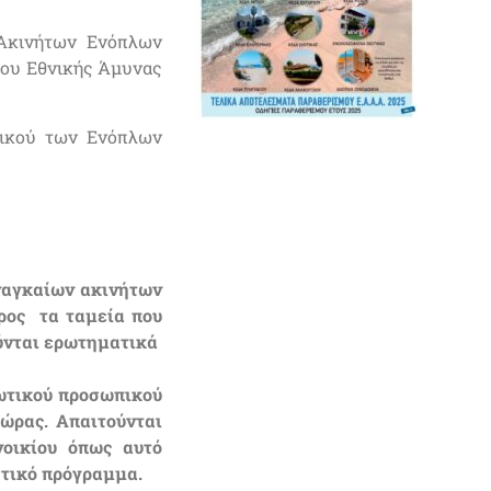
 Ακινήτων Ενόπλων
είου Εθνικής Άμυνας
πικού των Ενόπλων
αναγκαίων ακινήτων
προς τα ταμεία που
ούνται ερωτηματικά
ιωτικού προσωπικού
ώρας. Απαιτούνται
νοικίου όπως αυτό
στικό πρόγραμμα.