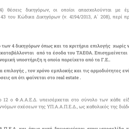
(4) θέσεις δικηγόρων, οι οποίοι απασχολούνται με έ
3 του Κώδικα Δικηγόρων (ν. 4194/2013, Α΄ 208), περί 
 των 4 δικηγόρων όπως και τα κριτήρια επιλογής χωρίς 
 καταβάλλονται από τα έσοδα του ΤΑΕΘΑ. Επισημαίνεται
νομική υποστήριξη η οποία παρείχετο από τα Γ.Ε..
 επιλογής , τον χρόνο εμπλοκής και τις αρμοδιότητες εν
σεις απ ότι φαίνεται στο
real
estate
.
12 ο Φ.Α.Α.Ε.Δ. υπεισέρχεται στο σύνολο των κάθε εί
νόμων σχέσεων της ΥΠ.Α.Α.Π.Ε.Δ., ως καθολικός της διάδ
.Π.Ε.Δ. και όπως αυτή δημοσιεύεται στην ιστοσελίδα τ