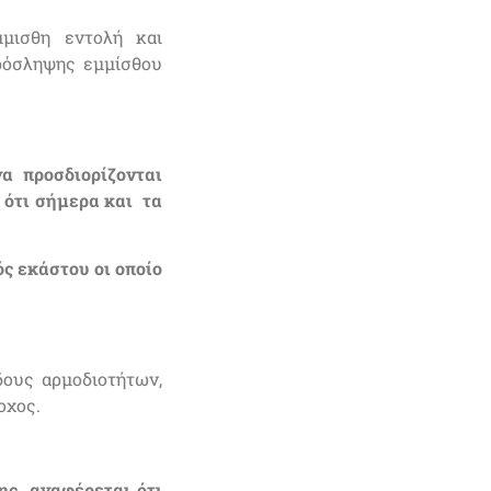
μμισθη εντολή και
πρόσληψης εμμίσθου
να προσδιορίζονται
 ότι σήμερα και τα
ός εκάστου οι οποίο
δους αρμοδιοτήτων,
οχος.
ης, αναφέρεται ότι