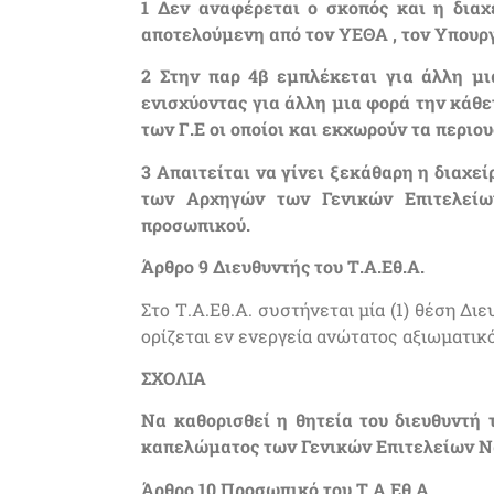
1 Δεν αναφέρεται ο σκοπός και η διαχ
αποτελούμενη από τον ΥΕΘΑ , τον Υπουρ
2 Στην παρ 4β εμπλέκεται για άλλη 
ενισχύοντας για άλλη μια φορά την κάθε
των Γ.Ε οι οποίοι και εκχωρούν τα περιο
3 Απαιτείται να γίνει ξεκάθαρη η διαχ
των Αρχηγών των Γενικών Επιτελείω
προσωπικού.
Άρθρο 9 Διευθυντής του Τ.Α.Εθ.Α.
Στο Τ.Α.Εθ.Α. συστήνεται μία (1) θέση Δι
ορίζεται εν ενεργεία ανώτατος αξιωματ
ΣΧΟΛΙΑ
Να καθορισθεί η θητεία του διευθυντή 
καπελώματος των Γενικών Επιτελείων Να
Άρθρο 10 Προσωπικό του Τ.Α.Εθ.Α.