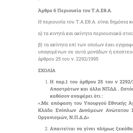
Άρθρο 6 Περιουσία του Τ.Α.Εθ.Α
.
Η περιουσία του Τ.Α.Εθ.Α. είναι δημόσια κ
α) τα κινητά και ακίνητα περιουσιακά στ
β) τα ακίνητα επί των οποίων έχει εγγρ
υπαγομένων σε αυτά μονάδων ή εποπτευό
άρθρου 25 του ν. 2292/1995
ΣΧΟΛΙΑ
Η παρ.1 του άρθρου 25 του ν 2292
Αποστράτων και άλλα ΝΠΔΔ . Ωστόσ
καθόσον αναφέρει ότι :
«.Με απόφαση του Υπουργού Εθνικής Άμ
Κλάδο Ενόπλων Δυνάμεων Ανώτατου Συ
Οργανισμών, Ν.Π.Δ.Δ»
Απαιτείται να γίνει πλήρως ξεκάθαρ