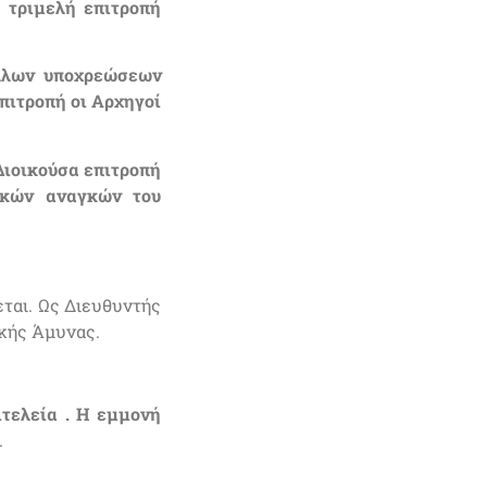
 τριμελή επιτροπή
λλων υποχρεώσεων
πιτροπή οι Αρχηγοί
Διοικούσα επιτροπή
ικών αναγκών του
εται. Ως Διευθυντής
κής Άμυνας.
ιτελεία . Η εμμονή
.