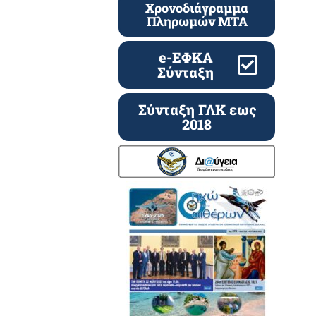
Χρονοδιάγραμμα
Πληρωμών ΜΤΑ
e-ΕΦΚΑ
Σύνταξη
Σύνταξη ΓΛΚ εως
2018