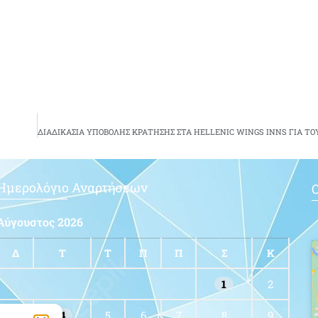
Ημερολόγιο Αναρτήσεων
Ο
Αύγουστος 2026
Δ
Τ
Τ
Π
Π
Σ
Κ
1
2
3
4
5
6
7
8
9