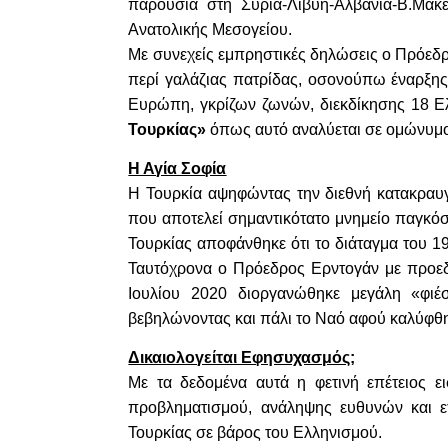
παρουσία στη Συρία-Λιβύη-Αλβανία-Β.Μακε
Ανατολικής Μεσογείου.
Με συνεχείς εμπρηστικές δηλώσεις ο Πρόεδρ
περί γαλάζιας πατρίδας, οσονούπω έναρξη
Ευρώπη, γκρίζων ζωνών, διεκδίκησης 18 Ε
Τουρκίας»
όπως αυτό αναλύεται σε ομώνυμ
Η Αγία Σοφία
Η Τουρκία αψηφώντας την διεθνή κατακραυγή
που αποτελεί σημαντικότατο μνημείο παγκόσ
Τουρκίας αποφάνθηκε ότι το διάταγμα του 1
Ταυτόχρονα ο Πρόεδρος Ερντογάν με προεδρι
Ιουλίου 2020 διοργανώθηκε μεγάλη «φι
βεβηλώνοντας και πάλι το Ναό αφού καλύφθηκ
Δικαιολογείται Εφησυχασμός;
Με τα δεδομένα αυτά η φετινή επέτειος ε
προβληματισμού, ανάληψης ευθυνών και ετ
Τουρκίας σε βάρος του Ελληνισμού.