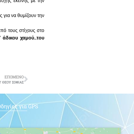
οχής εκείνης με την
 για να θυμίζουν την
από τους στίχους στο
 άδικου χαμού..του
ΕΠΟΜΕΝΟ
Υ ΘΕΟΥ ΣΟΦΙΑΣ
δηγίες για GPS