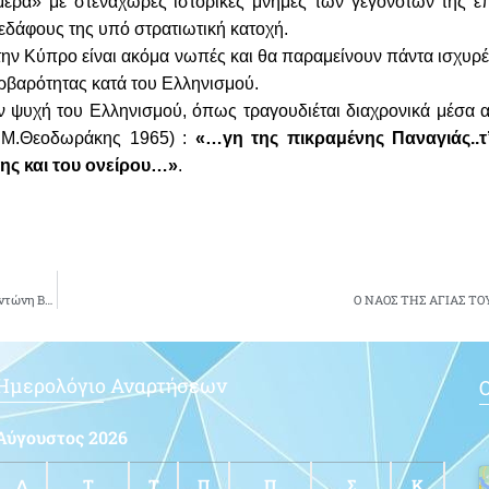
μέρα» με στενάχωρες ιστορικές μνήμες των γεγονότων της επ
εδάφους της υπό στρατιωτική κατοχή.
ην Κύπρο είναι ακόμα νωπές και θα παραμείνουν πάντα ισχυρές
ρβαρότητας κατά του Ελληνισμού.
ην ψυχή του Ελληνισμού, όπως τραγουδιέται διαχρονικά μέσα 
η Μ.Θεοδωράκης 1965) :
«…γη της πικραμένης Παναγιάς..τ’
ης και του ονείρου…»
.
“ΨΙΘΥΡΟΙ..ΜΝΗΜΗΣ..ΘΥΜΙΑΜΑ..” Τελευταίος χαιρετισμός στον Πτχο (Ι)ε.α. Αντώνη Βόλφη
Ο ΝΑΟΣ ΤΗΣ ΑΓΙΑΣ ΤΟ
Ημερολόγιο Αναρτήσεων
Ο
Αύγουστος 2026
Δ
Τ
Τ
Π
Π
Σ
Κ