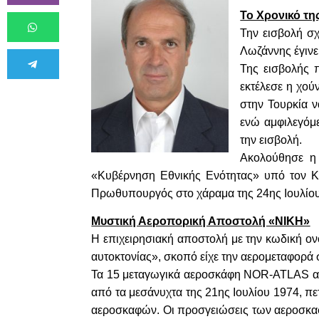
Το Χρονικό τη
Την εισβολή σχ
Λωζάννης έγινε
Της εισβολής 
εκτέλεσε η χού
στην Τουρκία 
ενώ αμφιλεγόμ
την εισβολή.
Ακολούθησε η 
«Κυβέρνηση Εθνικής Ενότητας» υπό τον Κω
Πρωθυπουργός στο χάραμα της 24ης Ιουλίου
Μυστική Αεροπορική Αποστολή «ΝΙΚΗ»
Η επιχειρησιακή αποστολή με την κωδική ο
αυτοκτονίας», σκοπό είχε την αερομεταφορ
Τα 15 μεταγωγικά αεροσκάφη NOR-ATLAS απο
από τα μεσάνυχτα της 21ης Ιουλίου 1974, π
αεροσκαφών. Οι προσγειώσεις των αεροσκαφώ