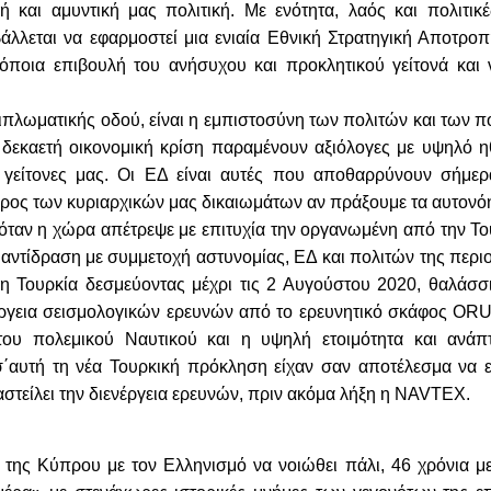
ή και αμυντική μας πολιτική. Με ενότητα, λαός και πολιτικέ
βάλλεται να εφαρμοστεί μια ενιαία Εθνική Στρατηγική Αποτροπ
όποια επιβουλή του ανήσυχου και προκλητικού γείτονά και 
πλωματικής οδού, είναι η εμπιστοσύνη των πολιτών και των 
δεκαετή οικονομική κρίση παραμένουν αξιόλογες με υψηλό ηθ
 γείτονες μας. Οι ΕΔ είναι αυτές που αποθαρρύνουν σήμερ
άρος των κυριαρχικών μας δικαιωμάτων αν πράξουμε τα αυτονό
όταν η χώρα απέτρεψε με επιτυχία την οργανωμένη από την Το
αντίδραση με συμμετοχή αστυνομίας, ΕΔ και πολιτών της περιο
η Τουρκία δεσμεύοντας μέχρι τις 2 Αυγούστου 2020, θαλάσσι
έργεια σεισμολογικών ερευνών από το ερευνητικό σκάφος OR
ου πολεμικού Ναυτικού και η υψηλή ετοιμότητα και ανάπ
σ΄αυτή τη νέα Τουρκική πρόκληση είχαν σαν αποτέλεσμα να 
αστείλει την διενέργεια ερευνών, πριν ακόμα λήξη η NAVTEX.
της Κύπρου με τον Ελληνισμό να νοιώθει πάλι, 46 χρόνια με