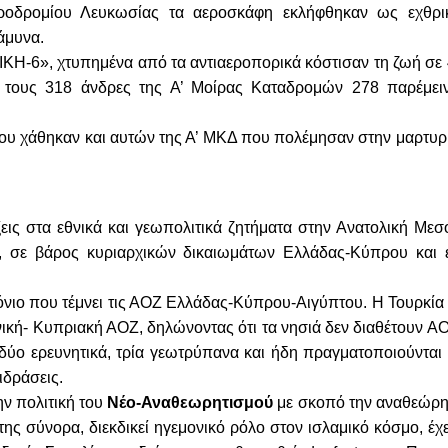
ροδρομίου Λευκωσίας τα αεροσκάφη εκλήφθηκαν ως εχθρι
άμυνα.
-6», χτυπημένα από τα αντιαεροπορικά κόστισαν τη ζωή σε 
ό τους 318 άνδρες της Α’ Μοίρας Καταδρομών 278 παρέμει
υ χάθηκαν και αυτών της Α’ ΜΚΔ που πολέμησαν στην μαρτυρ
ίξεις στα εθνικά και γεωπολιτικά ζητήματα στην Ανατολική Μεσ
, σε βάρος κυριαρχικών δικαιωμάτων Ελλάδας-Κύπρου και 
νιο που τέμνει τις ΑΟΖ Ελλάδας-Κύπρου-Αιγύπτου. Η Τουρκία
κή- Κυπριακή ΑΟΖ, δηλώνοντας ότι τα νησιά δεν διαθέτουν ΑΟ
δύο ερευνητικά, τρία γεωτρύπανα και ήδη πραγματοποιούνται 
ιδράσεις.
ην πολιτική του
Νέο-Αναθεωρητισμού
με σκοπό την αναθεώρη
ης σύνορα, διεκδικεί ηγεμονικό ρόλο στον ισλαμικό κόσμο, έχε