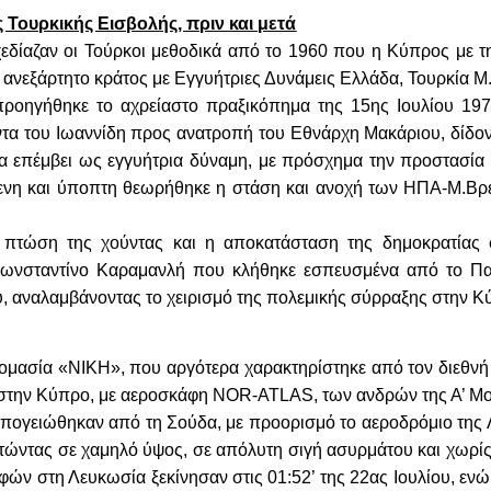
ς Τουρκικής Εισβολής, πριν και μετά
εδίαζαν οι Τούρκοι μεθοδικά από το 1960 που η Κύπρος με τ
 ανεξάρτητο κράτος με Εγγυήτριες Δυνάμεις Ελλάδα, Τουρκία Μ
προηγήθηκε το αχρείαστο πραξικόπημα της 15ης Ιουλίου 197
ντα του Ιωαννίδη προς ανατροπή του Εθνάρχη Μακάριου, δίδοντ
να επέμβει ως εγγυήτρια δύναμη, με πρόσχημα την προστασία
ενη και ύποπτη θεωρήθηκε η στάση και ανοχή των ΗΠΑ-Μ.Βρετ
πτώση της χούντας και η αποκατάσταση της δημοκρατίας 
νσταντίνο Καραμανλή που κλήθηκε εσπευσμένα από το Παρί
, αναλαμβάνοντας το χειρισμό της πολεμικής σύρραξης στην Κ
νομασία «ΝΙΚΗ», που αργότερα χαρακτηρίστηκε από τον διεθν
ά στην Κύπρο, με αεροσκάφη NOR-ATLAS, των ανδρών της Α’ Μ
γειώθηκαν από τη Σούδα, με προορισμό το αεροδρόμιο της Λ
ετώντας σε χαμηλό ύψος, σε απόλυτη σιγή ασυρμάτου και χωρί
ν στη Λευκωσία ξεκίνησαν στις 01:52’ της 22ας Ιουλίου, εν