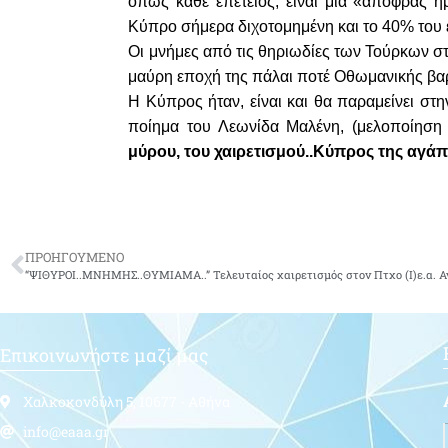
όπως κάθε επέτειος, είναι μια «αποφράς η
Κύπρο σήμερα διχοτομημένη και το 40% του 
Οι μνήμες από τις θηριωδίες των Τούρκων στ
μαύρη εποχή της πάλαι ποτέ Οθωμανικής βα
Η Κύπρος ήταν, είναι και θα παραμείνει στ
ποίημα του Λεωνίδα Μαλένη, (μελοποίησ
μύρου, του χαιρετισμού..Κύπρος της αγάπ
ΠΡΟΗΓΟΥΜΕΝΟ
Επικοινωνήστε μαζί μας
Χαλκοκονδύλη 5, 10677 - Αθήνα
info@eaaa.gr