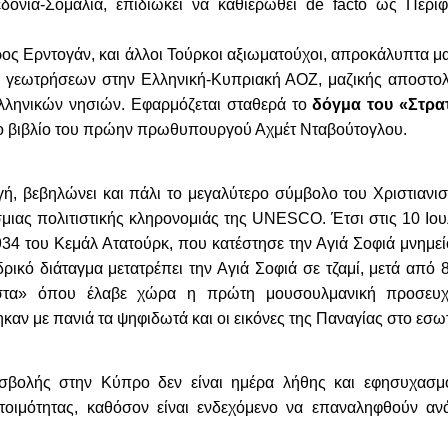
δονία-Σομαλία, επιδιώκει να καθιερωθεί de facto ως Περι
ος Ερντογάν, και άλλοι Τούρκοι αξιωματούχοι, απροκάλυπτα μα
ς γεωτρήσεων στην Ελληνική-Κυπριακή ΑΟΖ, μαζικής αποστο
λληνικών νησιών. Εφαρμόζεται σταθερά το
δόγμα του «Στρα
ο βιβλίο του πρώην πρωθυπουργού Αχμέτ Νταβούτογλου.
, βεβηλώνει και πάλι το μεγαλύτερο σύμβολο του Χριστιανισ
μιας πολιτιστικής κληρονομιάς της UNESCO. Έτσι στις 10 Ιου
934 του Κεμάλ Ατατούρκ, που κατέστησε την Αγιά Σοφιά μνημεί
κό διάταγμα μετατρέπει την Αγιά Σοφιά σε τζαμί, μετά από 8
έστα» όπου έλαβε χώρα η πρώτη μουσουλμανική προσευχ
αν με πανιά τα ψηφιδωτά και οι εικόνες της Παναγίας στο εσωτ
ισβολής στην Κύπρο δεν είναι ημέρα λήθης και εφησυχασμο
οιμότητας, καθόσον είναι ενδεχόμενο να επαναληφθούν ανά