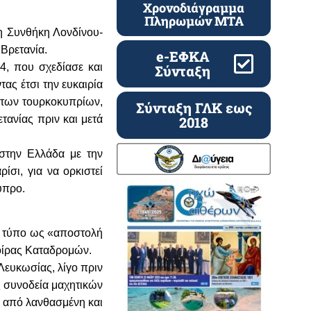
Χρονοδιάγραμμα
Πληρωμών ΜΤΑ
η Συνθήκη Λονδίνου-
.Βρετανία.
e-ΕΦΚΑ
4, που σχεδίασε και
Σύνταξη
ας έτσι την ευκαιρία
 των τουρκοκυπρίων,
Σύνταξη ΓΛΚ εως
ανίας πριν και μετά
2018
στην Ελλάδα με την
σι, για να ορκιστεί
ύπρο.
ή τύπο ως «αποστολή
οίρας Καταδρομών.
ευκωσίας, λίγο πριν
ς συνοδεία μαχητικών
ώ από λανθασμένη και