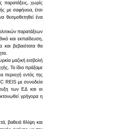
ς παρατάξεις, χωρίς
ής με σαφήνεια, έτσι
να θεσμοθετηθεί ένα
πολιτικών παρατάξεων
ικό και εκπαίδευση,
α και βεβαιότατα θα
ητα.
υρκία μαζική εισβολή
χής. Το ίδιο πράξαμε
α περιοχή εντός της
UC REIS με συνοδεία
τυξη των ΕΔ και οι
εκτονωθεί γρήγορα η
τά, βαθειά θλίψη και