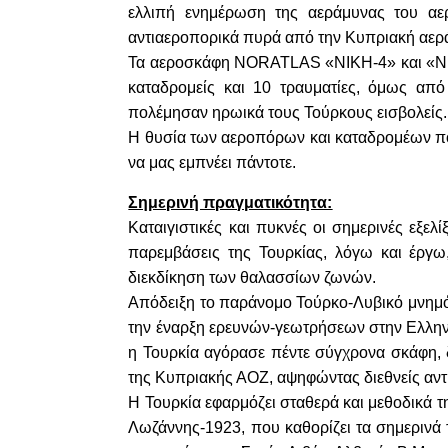
ελλιπή ενημέρωση της αεράμυνας του αε
αντιαεροπορικά πυρά από την Κυπριακή αερ
Τα αεροσκάφη NORATLAS «ΝΙΚΗ-4» και «ΝΙΚΗ
καταδρομείς και 10 τραυματίες, όμως απ
πολέμησαν ηρωικά τους Τούρκους εισβολείς.
Η θυσία των αεροπόρων και καταδρομέων πο
να μας εμπνέει πάντοτε.
Σημερινή πραγματικότητα:
Καταιγιστικές και πυκνές οι σημερινές εξελ
παρεμβάσεις της Τουρκίας, λόγω και έργω
διεκδίκηση των θαλασσίων ζωνών.
Απόδειξη το παράνομο Τούρκο-Λυβικό μνημό
την έναρξη ερευνών-γεωτρήσεων στην Ελληνι
η Τουρκία αγόρασε πέντε σύγχρονα σκάφη, 
της Κυπριακής ΑΟΖ, αψηφώντας διεθνείς αντ
Η Τουρκία εφαρμόζει σταθερά και μεθοδικά τ
Λωζάννης-1923, που καθορίζει τα σημερινά τ