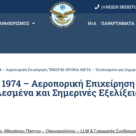
(+30)210 3820271
ΑΡΑΘΕΡΙΣΜΟΣ
ΗτΑ
ΠΑΡΑΡΤΗΜΑΤΑ
– Αεροπορική Επιχείρηση “ΝΙΚΗ”46 ΧΡΟΝΙΑ ΜΕΤΑ – Τετελεσμένα και Σημεριν
974 – Αεροπορική Επιχείρηση
σμένα και Σημερινές Εξελίξει
.α. Αθανάσιου Πάσχου – Οικονομολόγου – LLM & Γραμματέα Συνδέσμ