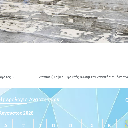
Η ΕΑΑΑ στις εορταστικές εκδηλώσεις 28ης Οκτωβρίου σε Κλεισούρα και Βουλιαράτες Βορείου Ηπείρου
Απτχος (ΙΓΥ)ε.α. Ηρακλής Ναούμ του Αναστάσιου-δεν είνα
Ημερολόγιο Αναρτήσεων
Ο
Αύγουστος 2026
Δ
Τ
Τ
Π
Π
Σ
Κ