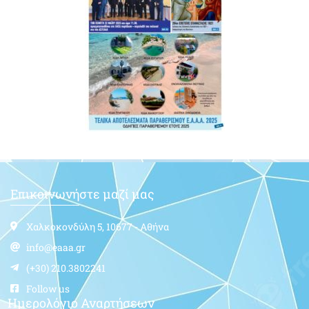
Επικοινωνήστε μαζί μας
Χαλκοκονδύλη 5, 10677 - Αθήνα
info@eaaa.gr
(+30) 210.3802241
Follow us
Ημερολόγιο Αναρτήσεων