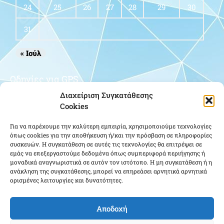
24
25
26
27
28
29
30
31
« Ιούλ
Οδηγίες για GPS
Διαχείριση Συγκατάθεσης
Cookies
Για να παρέχουμε την καλύτερη εμπειρία, χρησιμοποιούμε τεχνολογίες
όπως cookies για την αποθήκευση ή/και την πρόσβαση σε πληροφορίες
συσκευών. Η συγκατάθεση σε αυτές τις τεχνολογίες θα επιτρέψει σε
εμάς να επεξεργαστούμε δεδομένα όπως συμπεριφορά περιήγησης ή
μοναδικά αναγνωριστικά σε αυτόν τον ιστότοπο. Η μη συγκατάθεση ή η
Κάντε κλικ για να αποδεχτείτε cookies
ανάκληση της συγκατάθεσης, μπορεί να επηρεάσει αρνητικά αρνητικά
εμπορικής προώθησης και να
ορισμένες λειτουργίες και δυνατότητες.
ενεργοποιήσετε αυτό το περιεχόμενο
Αποδοχή