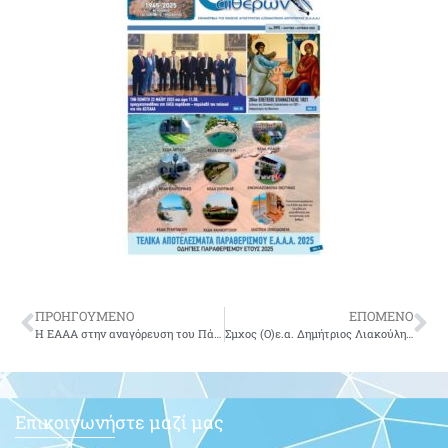
ΠΡΟΗΓΟΥΜΕΝΟ
ΕΠΟΜΕΝΟ
Η ΕΑΑΑ στην αναγόρευση του Πάπα και Πατριάρχη Αλεξανδρείας και πάσης Αφρικής κ.κ. Θεόδωρου Β’ σε Επίτιμο Δημότη Παπάγου – Χολαργού
Σμχος (Ο)ε.α. Δημήτριος Λιακούλης του Κωνσταντίνου-δεν είναι πια μαζί μας
Επικοινωνήστε μαζί μας