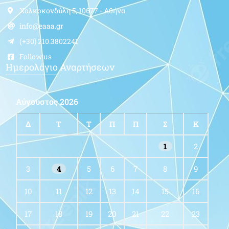
Χαλκοκονδύλη 5, 10677 - Αθήνα
info@eaaa.gr
(+30) 210.3802241
Follow us
Ημερολόγιο Αναρτήσεων
Αύγουστος 2026
Δ
Τ
Τ
Π
Π
Σ
Κ
1
2
3
4
5
6
7
8
9
10
11
12
13
14
15
16
17
18
19
20
21
22
23