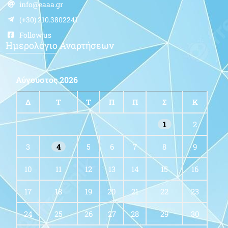
info@eaaa.gr
(+30) 210.3802241
Follow us
Ημερολόγιο Αναρτήσεων
Αύγουστος 2026
Δ
Τ
Τ
Π
Π
Σ
Κ
1
2
3
4
5
6
7
8
9
10
11
12
13
14
15
16
17
18
19
20
21
22
23
24
25
26
27
28
29
30