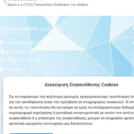
Σμχος ε.α (ΥΥΔ) Γκουρνέλος Θεόδωρος του Ανδρέα
Επικοινωνήστε μαζί μας
Χαλκοκονδύλη 5, 10677 - Αθήνα
info@eaaa.gr
(+30) 210.3802241
Follow us
Διαχείριση Συγκατάθεσης Cookies
Για να παρέχουμε την καλύτερη εμπειρία, χρησιμοποιούμε τεχνολογίες ό
για την αποθήκευση ή/και την πρόσβαση σε πληροφορίες συσκευών. Η σ
σε αυτές τις τεχνολογίες θα επιτρέψει σε εμάς να επεξεργαστούμε δεδομ
συμπεριφορά περιήγησης ή μοναδικά αναγνωριστικά σε αυτόν τον ιστότο
συγκατάθεση ή η ανάκληση της συγκατάθεσης, μπορεί να επηρεάσει αρνητ
αρνητικά ορισμένες λειτουργίες και δυνατότητες.