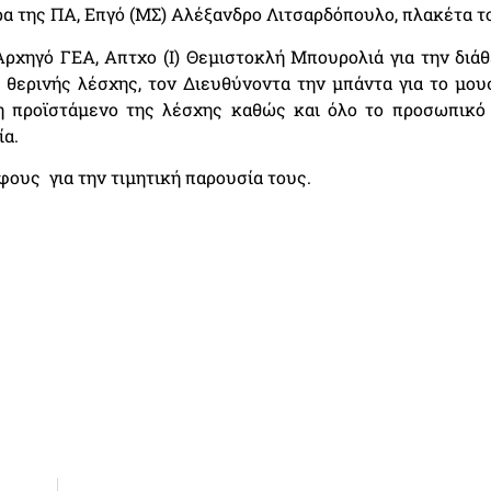
ρα της ΠΑ, Επγό (ΜΣ) Αλέξανδρο Λιτσαρδόπουλο, πλακέτα τ
χηγό ΓΕΑ, Απτχο (Ι) Θεμιστοκλή Μπουρολιά για την διάθ
 θερινής λέσχης, τον Διευθύνοντα την μπάντα για το μουσ
η προϊστάμενο της λέσχης καθώς και όλο το προσωπικό 
ία.
ους για την τιμητική παρουσία τους.