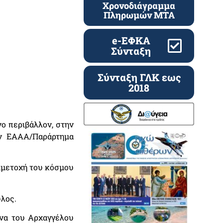
Χρονοδιάγραμμα
Πληρωμών ΜΤΑ
e-ΕΦΚΑ
Σύνταξη
Σύνταξη ΓΛΚ εως
2018
ο περιβάλλον, στην
ην ΕΑΑΑ/Παράρτημα
μμετοχή του κόσμου
λος.
να του Αρχαγγέλου