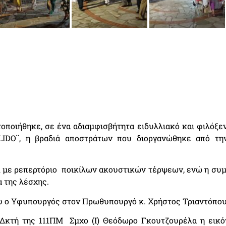
ποιήθηκε, σε ένα αδιαμφισβήτητα ειδυλλιακό και φιλόξεν
LIDO¨, η βραδιά αποστράτων που διοργανώθηκε από τ
Α με ρεπερτόριο ποικίλων ακουστικών τέρψεων, ενώ η συ
 της λέσχης.
ου ο Υφυπουργός στον Πρωθυπουργό κ. Χρήστος Τριαντόπου
Δκτή της 111ΠΜ Σμχο (Ι) Θεόδωρο Γκουτζουρέλα η εικό