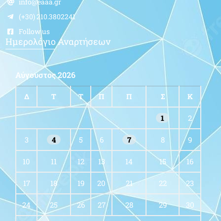
info@eaaa.gr
(+30) 210.3802241
Follow us
Ημερολόγιο Αναρτήσεων
Αύγουστος 2026
Δ
Τ
Τ
Π
Π
Σ
Κ
1
2
3
4
5
6
7
8
9
10
11
12
13
14
15
16
17
18
19
20
21
22
23
24
25
26
27
28
29
30