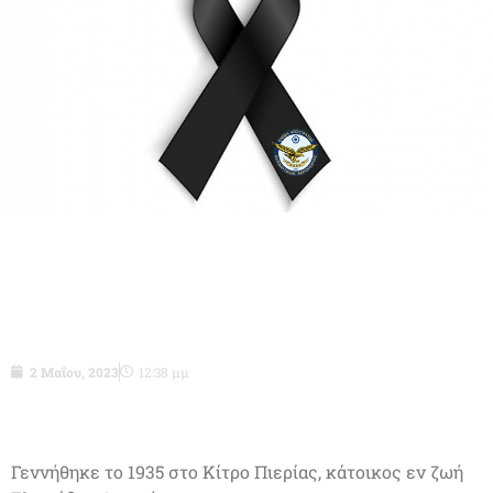
Ασμχος ε.α. (ΤΥΟ) Μηντζαρίδης Δήμος
του Μάνου
2 Μαΐου, 2023
12:38 μμ
Γεννήθηκε το 1935 στο Κίτρο Πιερίας, κάτοικος εν ζωή