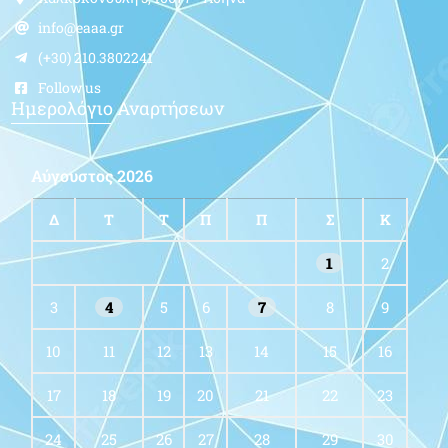
info@eaaa.gr
(+30) 210.3802241
Follow us
Ημερολόγιο Αναρτήσεων
Αύγουστος 2026
Δ
Τ
Τ
Π
Π
Σ
Κ
1
2
3
4
5
6
7
8
9
10
11
12
13
14
15
16
17
18
19
20
21
22
23
24
25
26
27
28
29
30