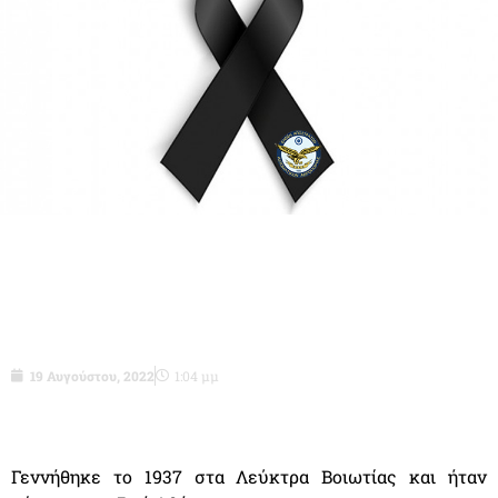
Απτχος ε.α (ΙΓΥ) Νόκας Νικόλαος του
Γεωργίου
19 Αυγούστου, 2022
1:04 μμ
Γεννήθηκε το 1937 στα Λεύκτρα Βοιωτίας και ήταν