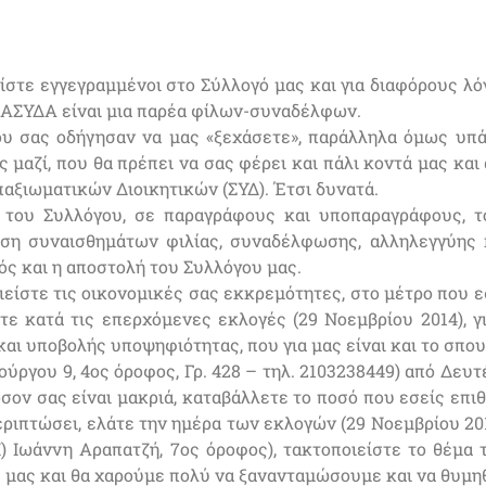
στε εγγεγραμμένοι στο Σύλλογό μας και για διαφόρους λό
 ΣΑΣΥΔΑ είναι μια παρέα φίλων-συναδέλφων.
ου σας οδήγησαν να μας «ξεχάσετε», παράλληλα όμως υπά
ς μαζί, που θα πρέπει να σας φέρει και πάλι κοντά μας και
Υπαξιωματικών Διοικητικών (ΣΥΔ). Έτσι δυνατά.
ί του Συλλόγου, σε παραγράφους και υποπαραγράφους, 
ηση συναισθημάτων φιλίας, συναδέλφωσης, αλληλεγγύης 
ός και η αποστολή του Συλλόγου μας.
ιείστε τις οικονομικές σας εκκρεμότητες, στο μέτρο που ε
τε κατά τις επερχόμενες εκλογές (29 Νοεμβρίου 2014), γ
και υποβολής υποψηφιότητας, που για μας είναι και το σπο
ούργου 9, 4ος όροφος, Γρ. 428 – τηλ. 2103238449) από Δευ
εφόσον σας είναι μακριά, καταβάλλετε το ποσό που εσείς επ
περιπτώσει, ελάτε την ημέρα των εκλογών (29 Νοεμβρίου 20
 Ιωάννη Αραπατζή, 7ος όροφος), τακτοποιείστε το θέμα 
 μας και θα χαρούμε πολύ να ξανανταμώσουμε και να θυμη