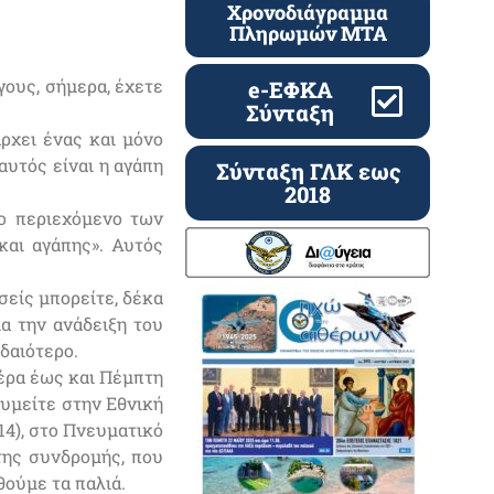
Χρονοδιάγραμμα
Πληρωμών ΜΤΑ
γους, σήμερα, έχετε
e-ΕΦΚΑ
Σύνταξη
ρχει ένας και μόνο
 αυτός είναι η αγάπη
Σύνταξη ΓΛΚ εως
2018
το περιεχόμενο των
και αγάπης». Αυτός
σείς μπορείτε, δέκα
ια την ανάδειξη του
υδαιότερο.
τέρα έως και Πέμπτη
ιθυμείτε στην Εθνική
14), στο Πνευματικό
της συνδρομής, που
θούμε τα παλιά.