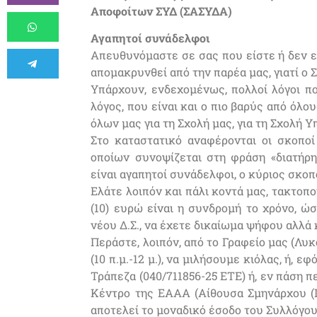
Αποφοίτων ΣΥΔ (ΣΑΣΥΔΑ)
Αγαπητοί συνάδελφοι
Απευθυνόμαστε σε σας που είστε ή δεν εί
απομακρυνθεί από την παρέα μας, γιατί ο
Υπάρχουν, ενδεχομένως, πολλοί λόγοι π
λόγος, που είναι και ο πιο βαρύς από όλου
όλων μας για τη Σχολή μας, για τη Σχολή 
Στο καταστατικό αναφέρονται οι σκοπο
οποίων συνοψίζεται στη φράση «διατήρ
είναι αγαπητοί συνάδελφοι, ο κύριος σκοπ
Ελάτε λοιπόν και πάλι κοντά μας, τακτοπο
(10) ευρώ είναι η συνδρομή το χρόνο, ώσ
νέου Δ.Σ., να έχετε δικαίωμα ψήφου αλλά 
Περάστε, λοιπόν, από το Γραφείο μας (Λυκ
(10 π.μ.-12 μ.), να μιλήσουμε κιόλας, ή, 
Τράπεζα (040/711856-25 ΕΤΕ) ή, εν πάση 
Κέντρο της ΕΑΑΑ (Αίθουσα Σμηνάρχου (Ι)
αποτελεί το μοναδικό έσοδο του Συλλόγου