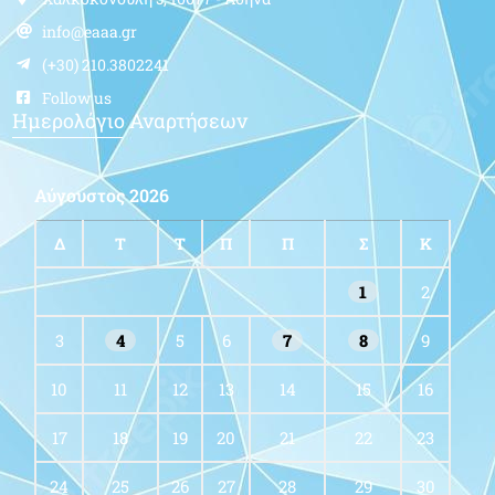
info@eaaa.gr
(+30) 210.3802241
Follow us
Ημερολόγιο Αναρτήσεων
Αύγουστος 2026
Δ
Τ
Τ
Π
Π
Σ
Κ
1
2
3
4
5
6
7
8
9
10
11
12
13
14
15
16
17
18
19
20
21
22
23
24
25
26
27
28
29
30