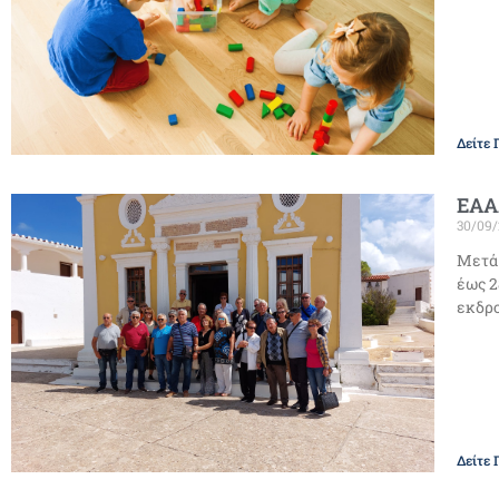
Δείτε 
ΕΑΑ
30/09
Μετά 
έως 2
εκδρο
Δείτε 