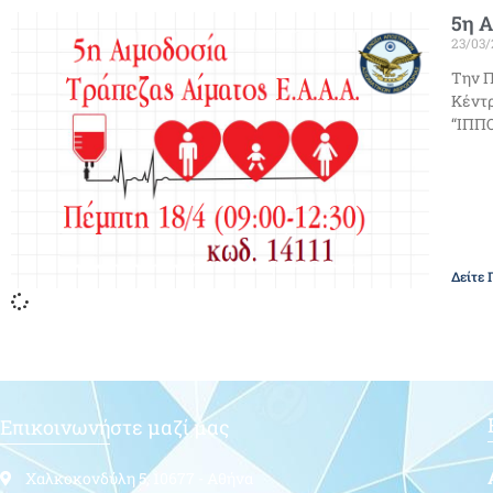
5η 
23/03/
Την Π
Κέντρ
“ΙΠΠ
Δείτε 
Επικοινωνήστε μαζί μας
Χαλκοκονδύλη 5, 10677 - Αθήνα