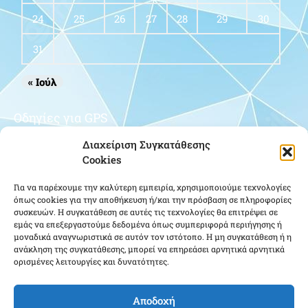
Έκφραση Συγχαρητηρίων του ΣΥΝΤΟΝΙΣΤΙΚΟΥ
ΕΝΩΣΕΩΝ ΑΠΟΣΤΡΑΤΩΝ ΑΞΙΩΜΑΤΙΚΩΝ στη νέα
Πολιτική Ηγεσία του ΥΠΕΘΑ
13/07/2019
Δείτε Περισσότερα »
Διαχείριση Συγκατάθεσης
Cookies
Για να παρέχουμε την καλύτερη εμπειρία, χρησιμοποιούμε τεχνολογίες
όπως cookies για την αποθήκευση ή/και την πρόσβαση σε πληροφορίες
συσκευών. Η συγκατάθεση σε αυτές τις τεχνολογίες θα επιτρέψει σε
εμάς να επεξεργαστούμε δεδομένα όπως συμπεριφορά περιήγησης ή
μοναδικά αναγνωριστικά σε αυτόν τον ιστότοπο. Η μη συγκατάθεση ή η
ανάκληση της συγκατάθεσης, μπορεί να επηρεάσει αρνητικά αρνητικά
ορισμένες λειτουργίες και δυνατότητες.
Αποδοχή
Πρακτικό 4ης/10-7-2018 συνεδρίασης του