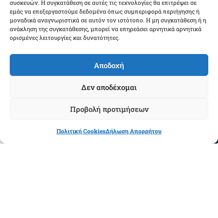
συσκευών. Η συγκατάθεση σε αυτές τις τεχνολογίες θα επιτρέψει σε
Παράδοση – Παραλαβή Διοίκησης Αεροπορικής
εμάς να επεξεργαστούμε δεδομένα όπως συμπεριφορά περιήγησης ή
Εκπαίδευσης
μοναδικά αναγνωριστικά σε αυτόν τον ιστότοπο. Η μη συγκατάθεση ή η
17/03/2019
ανάκληση της συγκατάθεσης, μπορεί να επηρεάσει αρνητικά αρνητικά
ορισμένες λειτουργίες και δυνατότητες.
Την Παρασκευή 15 Μαρτίου 2019, πραγματοποιήθηκε, παρουσία
του Αρχηγού του Γενικού Επιτελείου Αεροπορίας,
Αντιπτέραρχου (Ι) Γεωργίου Μπλιούμη, η τελετή παράδοσης –
Αποδοχή
παραλαβής καθηκόντων Διοικητή της Διοίκησης Αεροπορικής
Εκπαίδευσης (ΔΑΕ), από
Δεν αποδέχομαι
Δείτε Περισσότερα »
Προβολή προτιμήσεων
Πολιτική Cookies
Δήλωση Απορρήτου