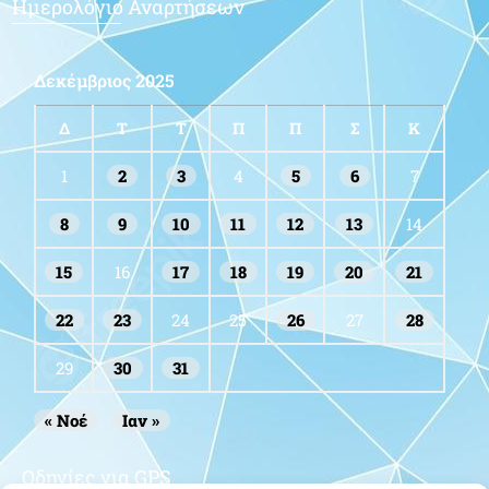
Ημερολόγιο Αναρτήσεων
Δεκέμβριος 2025
Δ
Τ
Τ
Π
Π
Σ
Κ
1
2
3
4
5
6
7
8
9
10
11
12
13
14
15
16
17
18
19
20
21
22
23
24
25
26
27
28
29
30
31
« Νοέ
Ιαν »
Οδηγίες για GPS