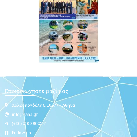
Επικοινωνήστε μαζί μας
Χαλκοκονδύλη 5, 10677 - Αθήνα
info@eaaa.gr
(+30) 210.3802241
Follow us