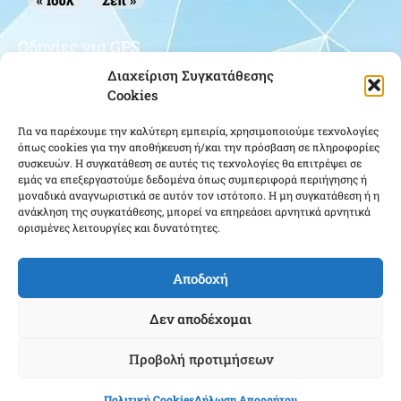
« Ιούλ
Σεπ »
Οδηγίες για GPS
Διαχείριση Συγκατάθεσης
Cookies
Για να παρέχουμε την καλύτερη εμπειρία, χρησιμοποιούμε τεχνολογίες
όπως cookies για την αποθήκευση ή/και την πρόσβαση σε πληροφορίες
συσκευών. Η συγκατάθεση σε αυτές τις τεχνολογίες θα επιτρέψει σε
εμάς να επεξεργαστούμε δεδομένα όπως συμπεριφορά περιήγησης ή
μοναδικά αναγνωριστικά σε αυτόν τον ιστότοπο. Η μη συγκατάθεση ή η
Κάντε κλικ για να αποδεχτείτε cookies
ανάκληση της συγκατάθεσης, μπορεί να επηρεάσει αρνητικά αρνητικά
εμπορικής προώθησης και να
ορισμένες λειτουργίες και δυνατότητες.
ενεργοποιήσετε αυτό το περιεχόμενο
Αποδοχή
Δεν αποδέχομαι
Προβολή προτιμήσεων
Ένωση Αποστράτων Αξιωματικών Αεροπορίας ΕΑΑΑ - Copyright © 2025 |
Πολιτική Cookies
Δήλωση Απορρήτου