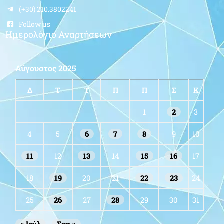
(+30) 210.3802241
Follow us
Ημερολόγιο Αναρτήσεων
Αύγουστος 2025
Δ
Τ
Τ
Π
Π
Σ
Κ
1
2
3
4
5
6
7
8
9
10
11
12
13
14
15
16
17
18
19
20
21
22
23
24
25
26
27
28
29
30
31