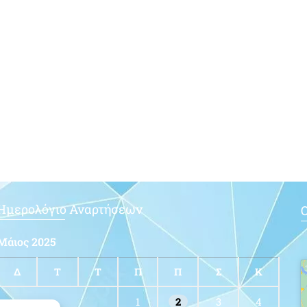
Ημερολόγιο Αναρτήσεων
Ο
Μάιος 2025
Δ
Τ
Τ
Π
Π
Σ
Κ
1
2
3
4