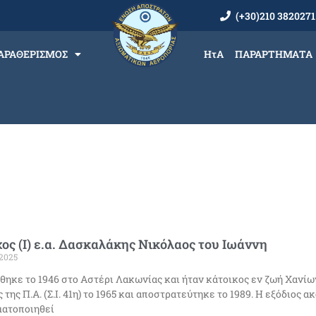
(+30)210 3820271
ΑΡΑΘΕΡΙΣΜΟΣ
ΗτΑ
ΠΑΡΑΡΤΗΜΑΤΑ
ος (Ι) ε.α. Δασκαλάκης Νικόλαος του Ιωάννη
2025
θηκε το 1946 στο Αστέρι Λακωνίας και ήταν κάτοικος εν ζωή Χανίω
ς της Π.Α. (Σ.Ι. 41η) το 1965 και αποστρατεύτηκε το 1989. H εξόδιος α
ματοποιηθεί