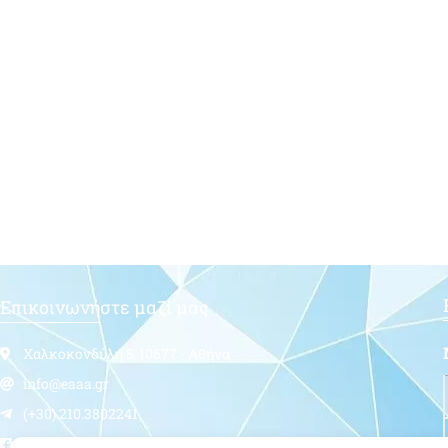
Επικοινωνήστε μαζί μας
Χαλκοκονδύλη 5, 10677 - Αθήνα
info@eaaa.gr
(+30) 210.3802241
Follow us