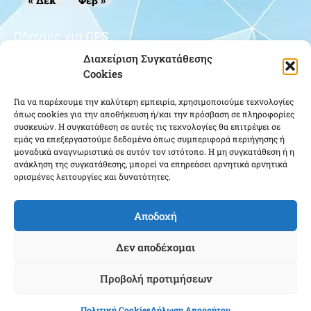
« Δεκ
Φεβ »
Οδηγίες για GPS
Διαχείριση Συγκατάθεσης
Cookies
Για να παρέχουμε την καλύτερη εμπειρία, χρησιμοποιούμε τεχνολογίες
όπως cookies για την αποθήκευση ή/και την πρόσβαση σε πληροφορίες
συσκευών. Η συγκατάθεση σε αυτές τις τεχνολογίες θα επιτρέψει σε
εμάς να επεξεργαστούμε δεδομένα όπως συμπεριφορά περιήγησης ή
μοναδικά αναγνωριστικά σε αυτόν τον ιστότοπο. Η μη συγκατάθεση ή η
Κάντε κλικ για να αποδεχτείτε cookies
ανάκληση της συγκατάθεσης, μπορεί να επηρεάσει αρνητικά αρνητικά
εμπορικής προώθησης και να
ορισμένες λειτουργίες και δυνατότητες.
ενεργοποιήσετε αυτό το περιεχόμενο
Αποδοχή
Δεν αποδέχομαι
Προβολή προτιμήσεων
Ένωση Αποστράτων Αξιωματικών Αεροπορίας ΕΑΑΑ - Copyright © 2025 |
Πολιτική Cookies
Δήλωση Απορρήτου