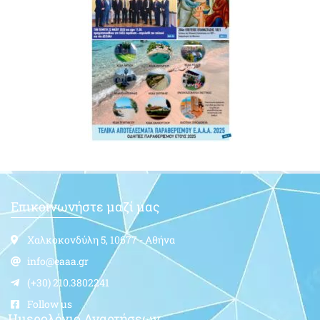
Επικοινωνήστε μαζί μας
Χαλκοκονδύλη 5, 10677 - Αθήνα
info@eaaa.gr
(+30) 210.3802241
Follow us
Ημερολόγιο Αναρτήσεων