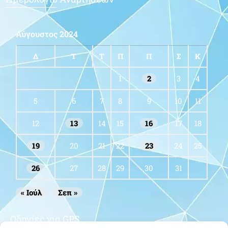
Αύγουστος 2024
Δ
Τ
Τ
Π
Π
Σ
Κ
1
2
3
4
5
6
7
8
9
10
11
12
13
14
15
16
17
18
19
20
21
22
23
24
25
26
27
28
29
30
31
« Ιούλ
Σεπ »
Οδηγίες για GPS